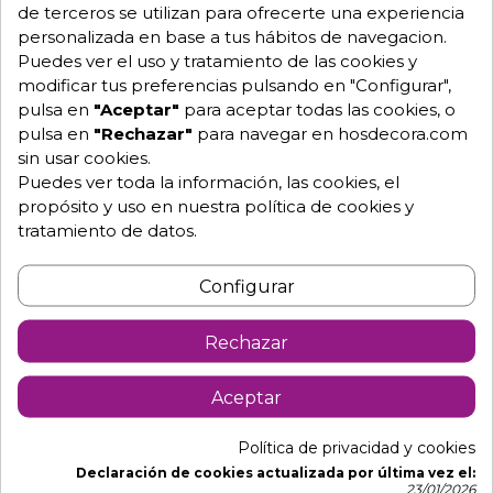
de terceros se utilizan para ofrecerte una experiencia
personalizada en base a tus hábitos de navegacion.
Descripción
Detalles de producto
Puedes ver el uso y tratamiento de las cookies y
modificar tus preferencias pulsando en "Configurar",
pulsa en
"Aceptar"
para aceptar todas las cookies, o
Máquina elaboración de gofres
pulsa en
"Rechazar"
para navegar en hosdecora.com
profesional
sin usar cookies.
Puedes ver toda la información, las cookies, el
Gofrera con plato giratorio para una cocción más
propósito y uso en nuestra política de cookies y
uniforme de dos gofres a la vez. 1
tratamiento de datos.
Dimensiones ancho 26.5 x fondo 51 x alto 21.5 cm.
-Dimensiones de trabajo 19.5 x 2 und.
Configurar
-Material de fabricación: con triple revestimiento anti-
adherente para separar fácilmente el gofre y una
Rechazar
limpieza más rápida.
Aceptar
-Producción : 50 gofres por hora-
-Indicadores luminosos LED de Encendido y
Política de privacidad y cookies
Preparado.
Declaración de cookies actualizada por última vez el:
23/01/2026
-Señales sonoras que avisan cuando los gofres están