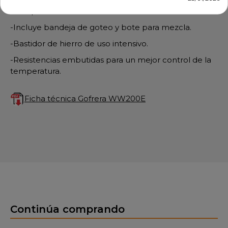
listos para servir.
-Incluye bandeja de goteo y bote para mezcla.
-Bastidor de hierro de uso intensivo.
-Resistencias embutidas para un mejor control de la
temperatura.
Ficha técnica Gofrera WW200E
Continúa comprando