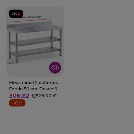
DTO.
Mesa mural 2 estantes
Fondo 50 cm. Desde 60
306,82 €
a 240 cm
529,00 €
-42%