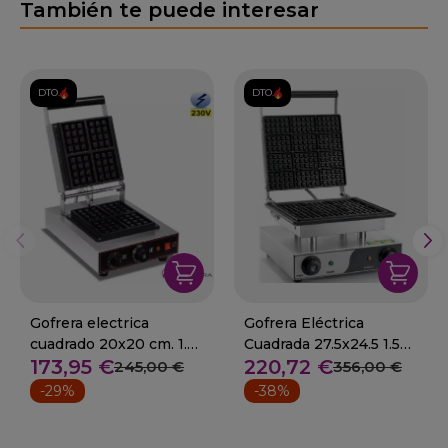
También te puede interesar
DTO.
DTO.
Gofrera electrica
Gofrera Eléctrica
cuadrado 20x20 cm. 1.6
Cuadrada 27.5x24.5 1.5
173,95 €
220,72 €
Kw.
Kw 93-WM15
245,00 €
356,00 €
-29%
-38%