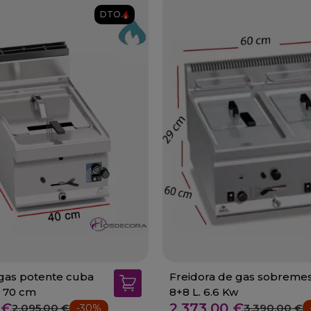
DTO.
 gas potente cuba
Freidora de gas sobreme
o 70 cm
8+8 L. 6.6 Kw
 €
2.373,00 €
2.095,00 €
3.390,00 €
-30%