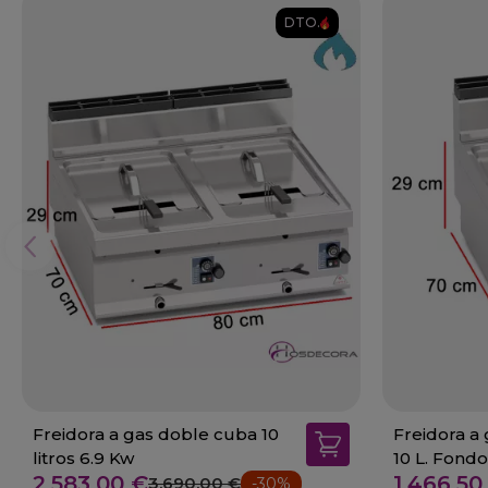
DTO.
Freidora a gas doble cuba 10
Freidora a
litros 6.9 Kw
10 L. Fond
2.583,00 €
1.466,50
3.690,00 €
-30%