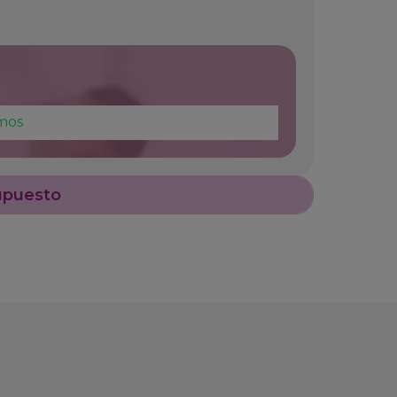
mos
upuesto