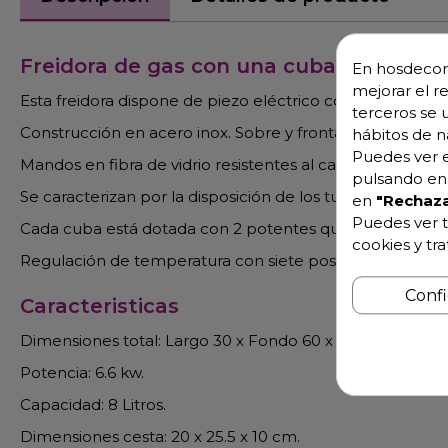
Freidora de gas con una cuba portente
En hosdecora
mejorar el r
Esta freidora dispone de piezo eléctrico con tubos calen
terceros se 
Construcción en acero inox. Sobre y frontal de apoyo e
hábitos de n
Puedes ver e
Mandos en fibra de vidrio resistentes al calor, con protec
pulsando en 
Se caracterizan por la disposición de los tubos calentado
en
"Rechaza
Puedes ver t
Cada cuba está dotada con 2 potentes quemadores tubu
cookies y tr
Regulación de temperatura con siete posiciones de 110 a
Conf
Caracteristicas
Dimensiones total: Largo 30 x Fondo 60 x alto 29 cm.
Potencia: 6.6 kw.
Capacidad: 8 Litros.
Dimensiones cesta: 20 x 25.5 x 10 cm.