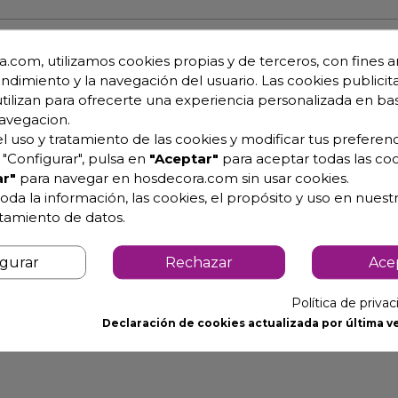
.com, utilizamos cookies propias y de terceros, con fines an
endimiento y la navegación del usuario. Las cookies publicita
tadores colocados en el interior e la cuba.
utilizan para ofrecerte una experiencia personalizada en ba
n acero inox de 1’5 mm de espesor. Cuba estampada.
avegacion.
l uso y tratamiento de las cookies y modificar tus preferenc
ción anti grasa.
"Configurar", pulsa en
"Aceptar"
para aceptar todas las coo
res colocados en el interior e la cuba, lo quepermite reduci
r"
para navegar en hosdecora.com sin usar cookies.
oda la información, las cookies, el propósito y uso en nuestr
lares de acero inox.
atamiento de datos.
 190 grados.
igurar
Rechazar
Ace
Política de priva
Declaración de cookies actualizada por última ve