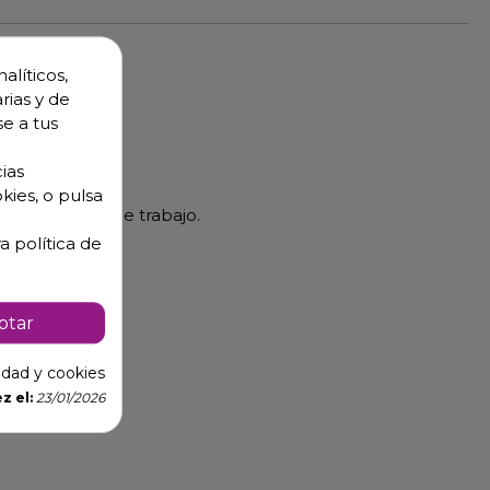
alíticos,
rias y de
se a tus
ias
kies, o pulsa
r los tiempos de trabajo.
a política de
ptar
cidad y cookies
z el:
23/01/2026