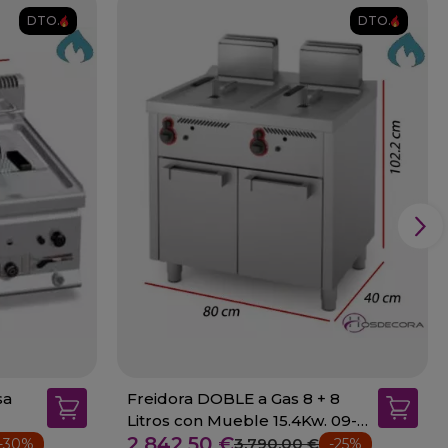
DTO.
DTO.
sa
Freidora DOBLE a Gas 8 + 8
Litros con Mueble 15.4Kw. 09-
2.842,50 €
FDG8L8L600E
3.790,00 €
-30%
-25%