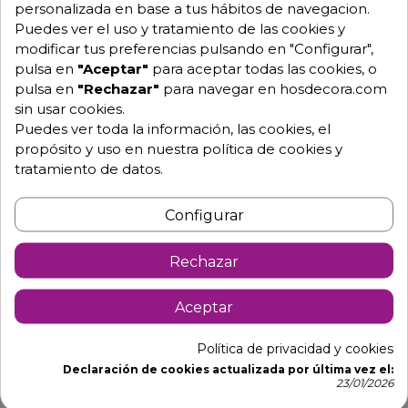
Descripción
Detalles de producto
personalizada en base a tus hábitos de navegacion.
Puedes ver el uso y tratamiento de las cookies y
modificar tus preferencias pulsando en "Configurar",
Arcon congelador de grandes
pulsa en
"Aceptar"
para aceptar todas las cookies, o
dimensiones 73-CH500T
pulsa en
"Rechazar"
para navegar en hosdecora.com
sin usar cookies.
Arcones para conservación de congelados con
Puedes ver toda la información, las cookies, el
puerta abatible opaca.
propósito y uso en nuestra política de cookies y
Acabado exterior en chapa blanca.
tratamiento de datos.
Refrigeración estática.
Configurar
Condensación ventilada.
Cuba de aluminio.
Rechazar
Aislamiento poliuretano inyectado de 65 mm.
Aceptar
Descongelación manual con sistema de drenaje de
agua.
Política de privacidad y cookies
Termómetro y termostato digital.
Declaración de cookies actualizada por última vez el:
23/01/2026
Cierre de puerta con llave.