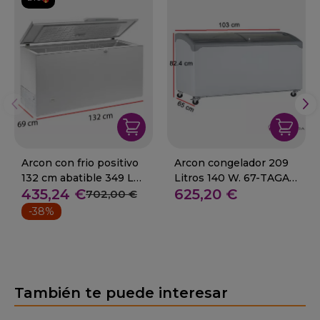
Arcon con frio positivo
Arcon congelador 209
132 cm abatible 349 L
Litros 140 W. 67-TAGA
435,24 €
625,20 €
250 W
350
702,00 €
-38%
También te puede interesar