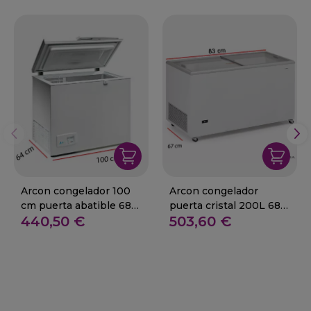
Arcon congelador 100
Arcon congelador
cm puerta abatible 68-
puerta cristal 200L 68-
440,50 €
503,60 €
COH-320-FM
CE-220-TC