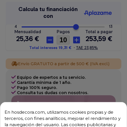
Envío GRATUITO a partir de 500 € (IVA excl.)
Equipo de expertos a tu servicio.
Garantía mínima de 1 año.
Pago 100% seguro.
Consulta tus dudas con nosotros.
976 25 59 91
info@hosdecora.com
En hosdecora.com, utilizamos cookies propias y de
terceros, con fines analíticos, mejorar el rendimiento y
Hablemos
la navegación del usuario. Las cookies publicitarias y