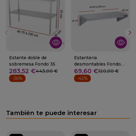
Estante doble de
Estanteria
sobremesa Fondo 35
desmontables Fondo
283,52 €
69,60 €
40 cm Desde 60 a 200
443,00 €
120,00 €
cm
-36%
-42%
También te puede interesar