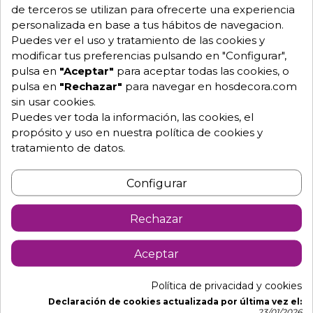
de terceros se utilizan para ofrecerte una experiencia
personalizada en base a tus hábitos de navegacion.
Pide tu presupuesto
Puedes ver el uso y tratamiento de las cookies y
modificar tus preferencias pulsando en "Configurar",
pulsa en
"Aceptar"
para aceptar todas las cookies, o
pulsa en
"Rechazar"
para navegar en hosdecora.com
sin usar cookies.
Puedes ver toda la información, las cookies, el
propósito y uso en nuestra política de cookies y
tratamiento de datos.
Descripción
Detalles de producto
Configurar
Rechazar
Estantes en acero inoxidable para
pared con soporte.
Aceptar
Medidas de largo desde 60 cm hasta 120 cm.
Política de privacidad y cookies
Fondo 30 cm.
Declaración de cookies actualizada por última vez el:
23/01/2026