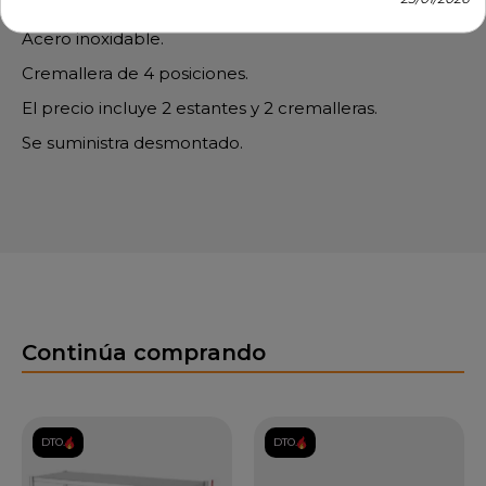
Altura de la cremallera: 55 cm.
Acero inoxidable.
Cremallera de 4 posiciones.
El precio incluye 2 estantes y 2 cremalleras.
Se suministra desmontado.
Continúa comprando
DTO.
DTO.