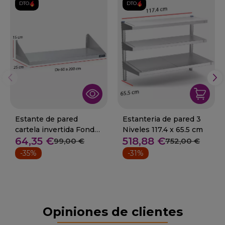
DTO.
DTO.
Estante de pared
Estanteria de pared 3
cartela invertida Fondo
Niveles 117.4 x 65.5 cm
64,35 €
518,88 €
25 cm
99,00 €
752,00 €
-35%
-31%
Opiniones de clientes