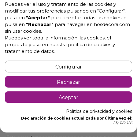
Puedes ver el uso y tratamiento de las cookies y
modificar tus preferencias pulsando en "Configurar",
pulsa en
"Aceptar"
para aceptar todas las cookies, o
Descripción
Detalles de producto
pulsa en
"Rechazar"
para navegar en hosdecora.com
sin usar cookies.
Puedes ver toda la información, las cookies, el
Lavamanos de pared conn pulsador
propósito y uso en nuestra política de cookies y
oculto 061470
tratamiento de datos.
Fabricado íntegramente en acero inoxidable, este
nuevo diseño de lavamanos de accionamiento a
Configurar
rodilla profesional,
ofrece una imagen más moderna y minimalista al
Rechazar
ocultar su pulsador temporizado tras una trampilla.
Aceptar
Gracias a su diseño y a su material de construcción, es
capaz de integrarse en cualquier entorno, desde
hospitales hasta
Política de privacidad y cookies
Declaración de cookies actualizada por última vez el:
instalaciones comerciales, sin renunciar a la robustez
23/01/2026
y durabilidad.