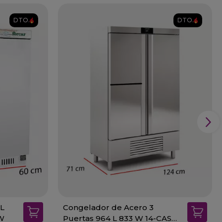
DTO.
DTO.
 L
Congelador de Acero 3
 W
Puertas 964 L 833 W 14-CASN-