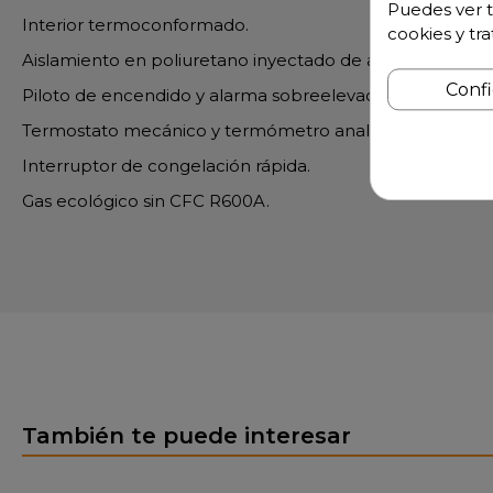
Puedes ver t
Interior termoconformado.
cookies y tr
Aislamiento en poliuretano inyectado de alta presión c
Conf
Piloto de encendido y alarma sobreelevación de temper
Termostato mecánico y termómetro analógico.
Interruptor de congelación rápida.
Gas ecológico sin CFC R600A.
También te puede interesar