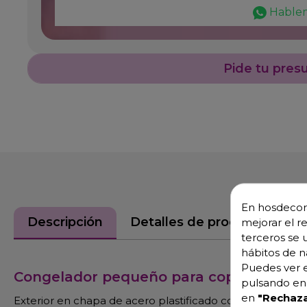
Hable
Pide tu pres
En hosdecora
Descripción
Detalles de producto
mejorar el r
terceros se 
hábitos de n
Puedes ver e
Congelador pequeño para copas
pulsando en 
en
"Rechaza
Exterior en chapa de acero plastificado color blanco ant