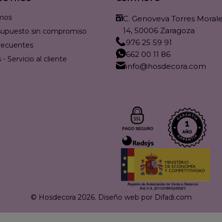
mos
C. Genoveva Torres Morales
14, 50006 Zaragoza
resupuesto sin compromiso
976 25 59 91
recuentes
662 00 11 86
- Servicio al cliente
info@hosdecora.com
© Hosdecora 2026.
Diseño web por Difadi.com