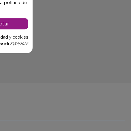
a política de
ptar
cidad y cookies
z el:
23/01/2026