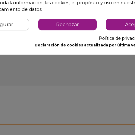
oda la información, las cookies, el propósito y uso en nuestr
atamiento de datos.
on gran espesor que garantiza el bajo consumo energético.
igurar
Rechazar
Ace
atura.
Política de priva
Declaración de cookies actualizada por última ve