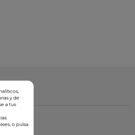
alíticos,
rias y de
se a tus
ias
kies, o pulsa