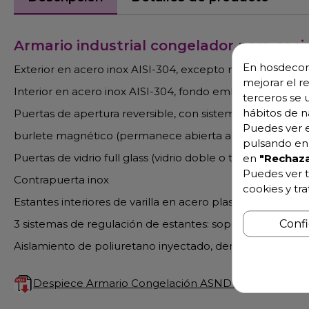
Armario industrial congelador para coci
En hosdecora
Exterior en acero inox AISI-304, excepto respaldo
mejorar el r
Interior en acero inox AISI-304, fondo embutido
terceros se 
hábitos de n
Puertas de apertura reversible, con sistema de cierre a
Puedes ver e
burlete magnético (permanece abierta al superar los 90
pulsando en 
Puertas de vidrio full glass (vidrio doble o triple según 
en
"Rechaza
Puedes ver t
Contrapuerta inox
cookies y tr
Estantes interiores de varilla en acero plastificado, regul
3 sistemas de regulación de estantes: soportes, guías o
Conf
Aislamiento de poliuretano inyectado, densidad 40 Kg/
Despiece Armario Congelación ASND-75