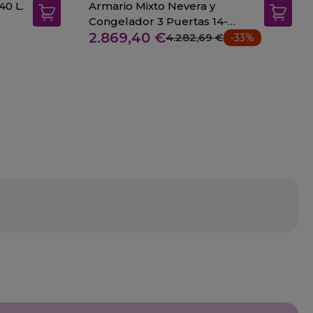
40 L.
Armario Mixto Nevera y
Congelador 3 Puertas 14-
2.869,40 €
CASM-140-3
4.282,69 €
-33%