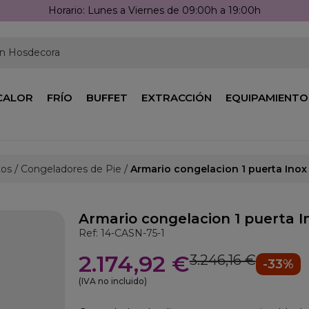
en Hosdecora
CALOR
FRÍO
BUFFET
EXTRACCIÓN
EQUIPAMIENTO
tos
Congeladores de Pie
Armario congelacion 1 puerta Inox
Armario congelacion 1 puerta I
Ref: 14-CASN-75-1
2.174,92 €
3.246,16 €
-33%
(IVA no incluido)