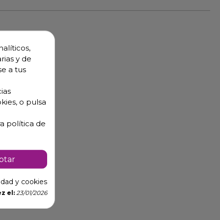
alíticos,
rias y de
se a tus
ias
kies, o pulsa
a política de
ptar
cidad y cookies
z el:
23/01/2026