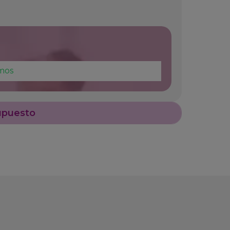
mos
upuesto