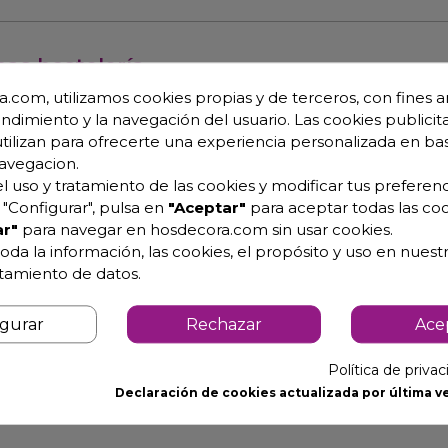
nas hostelería.
.com, utilizamos cookies propias y de terceros, con fines an
endimiento y la navegación del usuario. Las cookies publicita
utilizan para ofrecerte una experiencia personalizada en ba
avegacion.
utomático y
l uso y tratamiento de las cookies y modificar tus preferenc
° de apertura)
"Configurar", pulsa en
"Aceptar"
para aceptar todas las coo
modelo) con serigrafía perimetral gris metalizado
r"
para navegar en hosdecora.com sin usar cookies.
oda la información, las cookies, el propósito y uso en nuestr
atamiento de datos.
ables en altura
 costado interior embutido (según modelo)
igurar
Rechazar
Ace
m³, bajo GWP y cero efecto ODP
Política de priva
Declaración de cookies actualizada por última ve