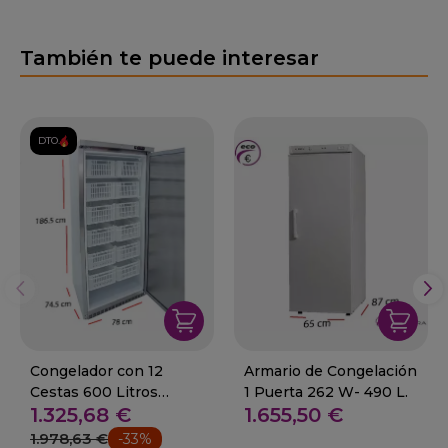
También te puede interesar
DTO.
Congelador con 12
Armario de Congelación
Cestas 600 Litros
1 Puerta 262 W- 490 L.
1.325,68 €
1.655,50 €
ACCH-600L-C
1.978,63 €
-33%