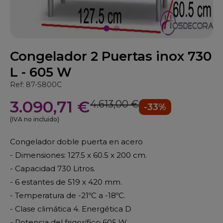
Congelador 2 Puertas inox 730
L - 605 W
Ref: 87-S800C
3.090,71 €
4.613,00 €
-33%
(IVA no incluido)
Congelador doble puerta en acero
- Dimensiones: 127.5 x 60.5 x 200 cm.
- Capacidad 730 Litros.
- 6 estantes de 519 x 420 mm.
- Temperatura de -21ºC a -18ºC.
- Clase climática 4. Energética D
- Potencia del frigorífico 605 W.