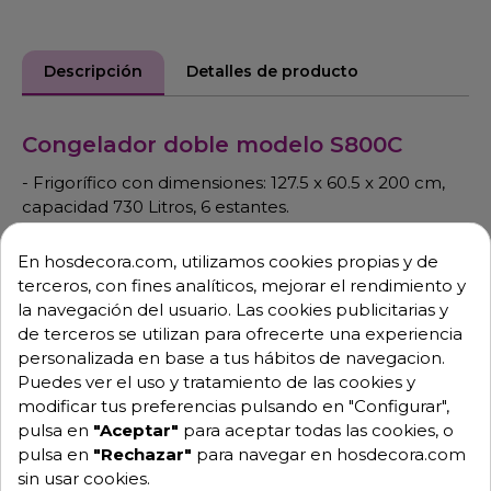
Descripción
Detalles de producto
Congelador doble modelo S800C
- Frigorífico con dimensiones: 127.5 x 60.5 x 200 cm,
capacidad 730 Litros, 6 estantes.
- Temperatura de -21ºC a -18ºC.
En hosdecora.com, utilizamos cookies propias y de
- 230 V-50 Hz.
terceros, con fines analíticos, mejorar el rendimiento y
la navegación del usuario. Las cookies publicitarias y
- Clase climática 4.
de terceros se utilizan para ofrecerte una experiencia
- Gas refrigerante R-290
personalizada en base a tus hábitos de navegacion.
Puedes ver el uso y tratamiento de las cookies y
- Potencia del frigorífico 605 W.
modificar tus preferencias pulsando en "Configurar",
- Potencia eléctrica 560 W.
pulsa en
"Aceptar"
para aceptar todas las cookies, o
* Posibilidad de usar gas refrigerante R-290 (consultar
pulsa en
"Rechazar"
para navegar en hosdecora.com
incremento del precio).
sin usar cookies.