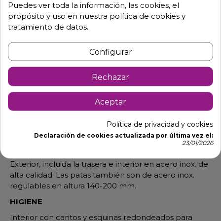
Puedes ver toda la información, las cookies, el
- El mueble dispone de un compartimento aislado y
propósito y uso en nuestra política de cookies y
totalmente independiente del resto del espacio
tratamiento de datos.
refrigerado, con su grupo frigorífico y su controlador
particular.
Configurar
- Está preparado para mantener en perfectas
condiciones productos congelados.
Rechazar
- Los compartimentos pueden ser del tamaño de
una puerta grande, la mitad del mueble (modelos
Aceptar
MX), o de una pequeña (½), un cuarto del mueble.
- Tienen marcos calefactados para evitar que se
Política de privacidad y cookies
peguen las puertas.
Declaración de cookies actualizada por última vez el:
23/01/2026
AISI 304
Exterior, incluida la trasera e interior en acero inox. de
alta calidad. Las patas también son de acero inox.
regulables en altura 140-200 mm.
HIGIENE
Interior con cantos y esquinas redondeados para