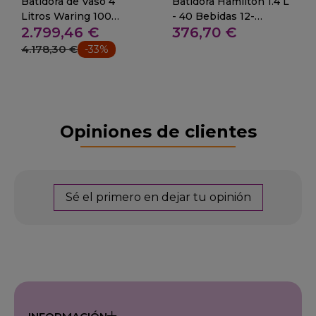
Batidora de Vaso 4
Batidora Hamilton 1.4 L
Litros Waring 100
- 40 Bebidas 12-
2.799,46 €
376,70 €
Bebidas 19-CB15VE
HBB255 Rio
4.178,30 €
-33%
Opiniones de clientes
Sé el primero en dejar tu opinión