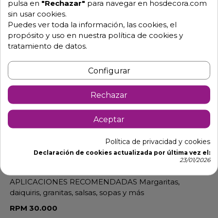
pulsa en
"Rechazar"
para navegar en hosdecora.com
sin usar cookies.
Puedes ver toda la información, las cookies, el
propósito y uso en nuestra política de cookies y
tratamiento de datos.
Descripción
Detalles de producto
Descargables
Configurar
Rechazar
Batidoras de vaso para
coctelerias
MX1500XTXSEE
Aceptar
BEBIDAS POR DÍA 75
USO Y SERVICIO Preparación de alimentos y bebidas
Política de privacidad y cookies
Servicio mediano a pesado
Declaración de cookies actualizada por última vez el:
23/01/2026
IDEAL PARA Bares, restaurantes y heladerías
APLICACIONES RECOMENDADAS Margaritas,
daiquiris, granitas, salsas, sopas y más
RPM 30.000