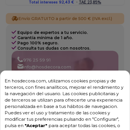
Envío GRATUITO a partir de 500 € (IVA excl.)
Equipo de expertos a tu servicio.
Garantía mínima de 1 año.
Pago 100% seguro.
Consulta tus dudas con nosotros.
976 25 59 91
info@hosdecora.com
Hablemos
En hosdecora.com, utilizamos cookies propias y de
terceros, con fines analíticos, mejorar el rendimiento y
la navegación del usuario. Las cookies publicitarias y
Pide tu presupuesto
de terceros se utilizan para ofrecerte una experiencia
personalizada en base a tus hábitos de navegacion.
Puedes ver el uso y tratamiento de las cookies y
modificar tus preferencias pulsando en "Configurar",
pulsa en
"Aceptar"
para aceptar todas las cookies, o