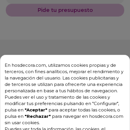
Pide tu presupuesto
En hosdecora.com, utilizamos cookies propias y de
Descripción
Detalles de producto
terceros, con fines analíticos, mejorar el rendimiento y
la navegación del usuario. Las cookies publicitarias y
de terceros se utilizan para ofrecerte una experiencia
SELF-SERVICE para Hotel
personalizada en base a tus hábitos de navegacion.
Puedes ver el uso y tratamiento de las cookies y
Muebles modulares con elementos fríos para
modificar tus preferencias pulsando en "Configurar",
exponer y mantener las bebidas y los alimentos a la
pulsa en
"Aceptar"
para aceptar todas las cookies, o
temperatura correcta.
pulsa en
"Rechazar"
para navegar en hosdecora.com
Elementos diseñados para complementar la línea
sin usar cookies.
self-service en todas las necesidades.
Puedes ver toda la información, las cookies, el