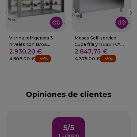
Vitrina refrigerada 3
Mesas Self-service
niveles con BASE
Cuba fría y RESERVA
2.930,20 €
2.843,75 €
desde 155 a 228 cm.
desde 160 a 230 cm.
4.508,00 €
4.375,00 €
-35%
-35%
Opiniones de clientes
5/5
1 opinión