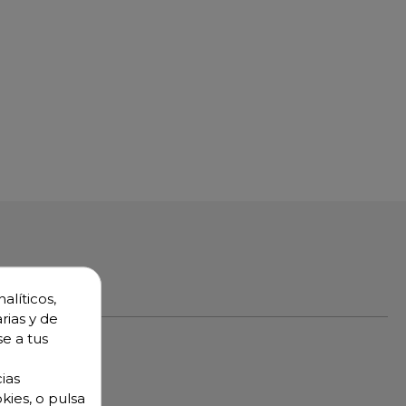
alíticos,
rias y de
se a tus
ias
kies, o pulsa