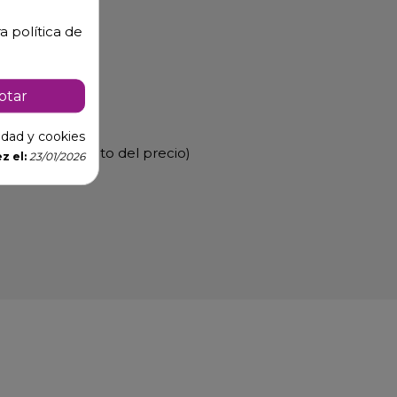
a política de
ptar
cidad y cookies
sultar incremento del precio)
z el:
23/01/2026