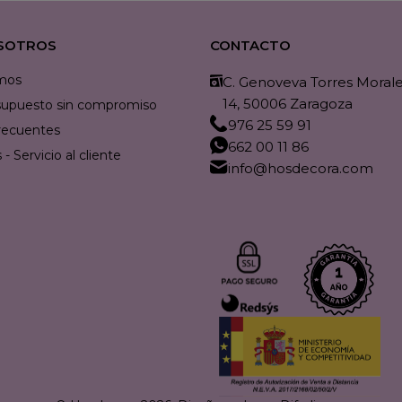
SOTROS
CONTACTO
mos
C. Genoveva Torres Morales
14, 50006 Zaragoza
resupuesto sin compromiso
976 25 59 91
recuentes
662 00 11 86
- Servicio al cliente
info@hosdecora.com