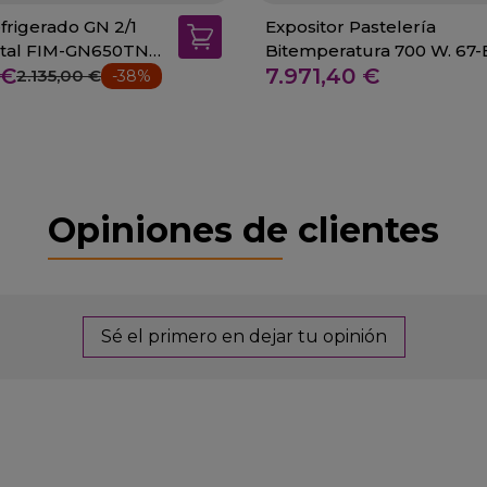
frigerado GN 2/1
Expositor Pastelería
stal FIM-GN650TNG-
Bitemperatura 700 W. 67
 €
7.971,40 €
5400
2.135,00 €
-38%
Opiniones de clientes
Sé el primero en dejar tu opinión