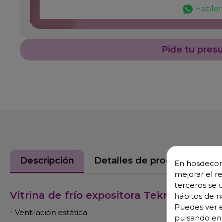
Hable
Pide tu pres
Descripción
Detalles de producto
En hosdecora
mejorar el r
terceros se 
Vitrina de frío expositora Tekna Glassy 
hábitos de n
Puedes ver e
- Ventilación estática.
pulsando en 