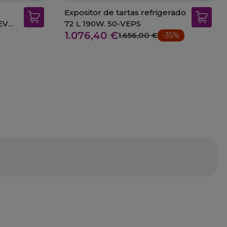
Expositor de tartas refrigerado
-EVO
72 L 190W. 50-VEPS
1.076,40 €
1.656,00 €
-35%