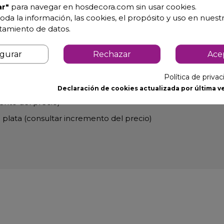
r"
para navegar en hosdecora.com sin usar cookies.
oda la información, las cookies, el propósito y uso en nuestr
atamiento de datos.
igurar
Rechazar
Ace
Política de priva
deban instalarse a mas de 800 m. sobre el nivel del mar (con
Declaración de cookies actualizada por última ve
nto del precio)
 plata (consultar incremento del precio)