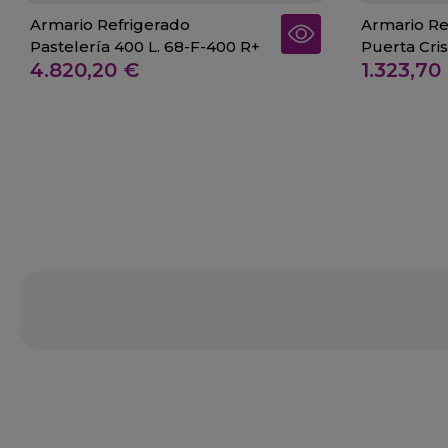
Armario Refrigerado
Armario Re
Pastelería 400 L. 68-F-400 R+
Puerta Cri
4.820,20 €
1.323,70
FC