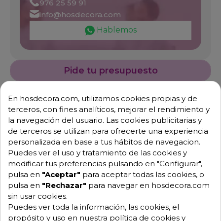
976 25 59 91
info@hosdecora.com
Hablemos
Pide tu presupuesto
En hosdecora.com, utilizamos cookies propias y de
terceros, con fines analíticos, mejorar el rendimiento y
la navegación del usuario. Las cookies publicitarias y
de terceros se utilizan para ofrecerte una experiencia
personalizada en base a tus hábitos de navegacion.
Puedes ver el uso y tratamiento de las cookies y
modificar tus preferencias pulsando en "Configurar",
Descripción
Detalles de producto
pulsa en
"Aceptar"
para aceptar todas las cookies, o
pulsa en
"Rechazar"
para navegar en hosdecora.com
sin usar cookies.
Dosificador de jabón 06-460202
Puedes ver toda la información, las cookies, el
propósito y uso en nuestra política de cookies y
- Dimensiones: largo 13 cm x ancho 13.5 cm x alto 14