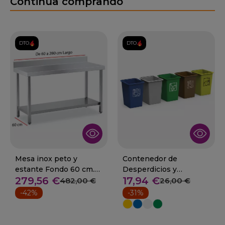
Continúa comprando
DTO.
DTO.
Mesa inox peto y
Contenedor de
estante Fondo 60 cm.
Desperdicios y
279,56 €
17,94 €
Desde 60 a 280 cm
Reciclaje 06-486024+
482,00 €
26,00 €
-42%
-31%