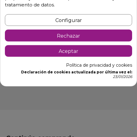
tratamiento de datos.
cm.
- Fabricado en plástico.
Configurar
- Capacidad de un litro.
- Fácil instalación.
Rechazar
- Instalación mural.
Aceptar
- Para baños de bares y restaurantes.
Política de privacidad y cookies
Certificado Dosificador de jabón
Declaración de cookies actualizada por última vez el:
23/01/2026