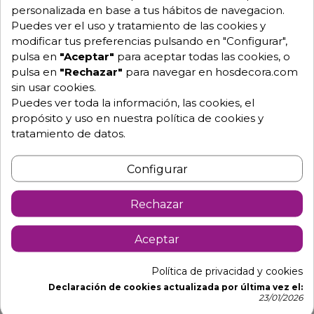
personalizada en base a tus hábitos de navegacion.
Puedes ver el uso y tratamiento de las cookies y
modificar tus preferencias pulsando en "Configurar",
pulsa en
"Aceptar"
para aceptar todas las cookies, o
Descripción
Detalles de producto
pulsa en
"Rechazar"
para navegar en hosdecora.com
sin usar cookies.
Puedes ver toda la información, las cookies, el
VITRINA PARA VINO EXPOSITORA
propósito y uso en nuestra política de cookies y
TAMAÑO COMPACTO CPAK-RAC-W
tratamiento de datos.
La vitrina para vino refrigerada de gran capacidad y
Configurar
bajo consumo, para botellas de vino.
Visibilidad total: La zona expositiva se aumenta al
Rechazar
máximo eliminando del espacio visual el motor, y
maximizando la zona más valiosa de los
Aceptar
restauradores para mostrar sus productos.
Iluminación total: Cada estante de la vitrina Pak
Política de privacidad y cookies
dispone de doble iluminación específicamente
Declaración de cookies actualizada por última vez el:
23/01/2026
colocada para mantener