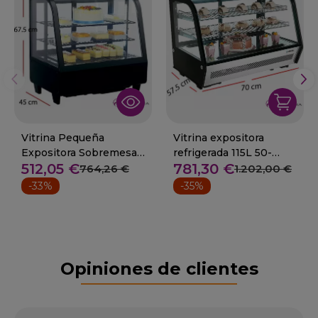
Vitrina Pequeña
Vitrina expositora
Expositora Sobremesa
refrigerada 115L 50-
512,05 €
781,30 €
47-XCW100
VERS-120 HC
764,26 €
1.202,00 €
-33%
-35%
Opiniones de clientes