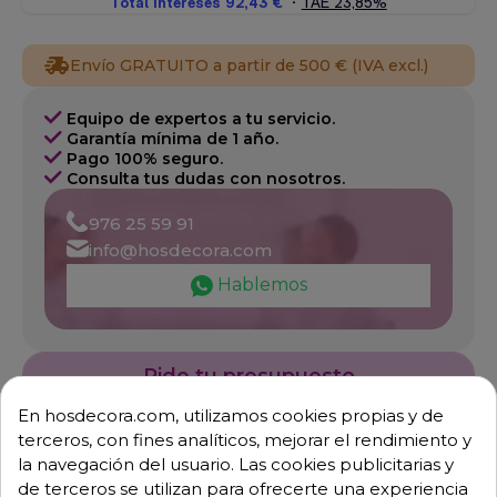
Envío GRATUITO a partir de 500 € (IVA excl.)
Equipo de expertos a tu servicio.
Garantía mínima de 1 año.
Pago 100% seguro.
Consulta tus dudas con nosotros.
976 25 59 91
info@hosdecora.com
Hablemos
Pide tu presupuesto
En hosdecora.com, utilizamos cookies propias y de
terceros, con fines analíticos, mejorar el rendimiento y
la navegación del usuario. Las cookies publicitarias y
de terceros se utilizan para ofrecerte una experiencia