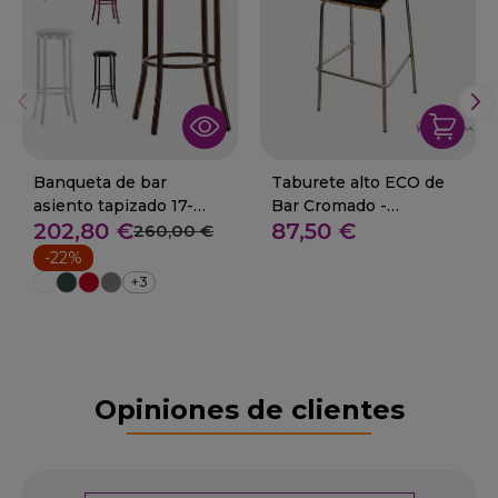
Banqueta de bar
Taburete alto ECO de
asiento tapizado 17-
Bar Cromado -
202,80 €
87,50 €
Alovera
ABEGONDO
260,00 €
-22%
+3
Opiniones de clientes