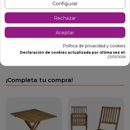
Configurar
Dimensiones: asiento 35 x 35 x 83 cm.
Asiento madera de teka.
Rechazar
ELDA
Aceptar
Política de privacidad y cookies
Declaración de cookies actualizada por última vez el:
23/01/2026
¡Completa tu compra!