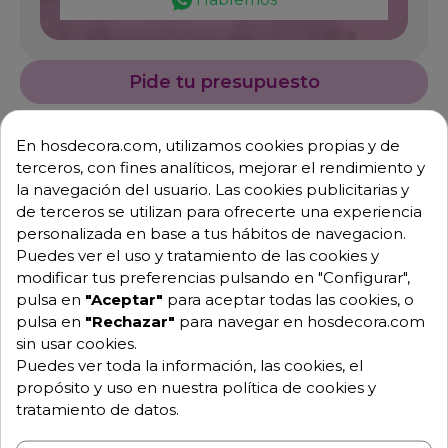
Pide tu presupuesto
En hosdecora.com, utilizamos cookies propias y de
terceros, con fines analíticos, mejorar el rendimiento y
la navegación del usuario. Las cookies publicitarias y
de terceros se utilizan para ofrecerte una experiencia
personalizada en base a tus hábitos de navegacion.
Puedes ver el uso y tratamiento de las cookies y
modificar tus preferencias pulsando en "Configurar",
Descripción
Detalles de producto
pulsa en
"Aceptar"
para aceptar todas las cookies, o
pulsa en
"Rechazar"
para navegar en hosdecora.com
sin usar cookies.
Taburete de terraza o de barra
Puedes ver toda la información, las cookies, el
Zumarraga
propósito y uso en nuestra política de cookies y
tratamiento de datos.
Fabricado en madera de teka sin respaldo y con
reposapies.