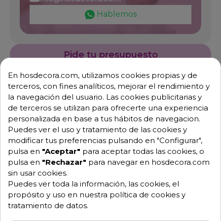
Hablemos
Pide tu presupuesto
En hosdecora.com, utilizamos cookies propias y de
terceros, con fines analíticos, mejorar el rendimiento y
la navegación del usuario. Las cookies publicitarias y
de terceros se utilizan para ofrecerte una experiencia
personalizada en base a tus hábitos de navegacion.
Puedes ver el uso y tratamiento de las cookies y
modificar tus preferencias pulsando en "Configurar",
pulsa en
"Aceptar"
para aceptar todas las cookies, o
Descripción
Detalles de producto
pulsa en
"Rechazar"
para navegar en hosdecora.com
sin usar cookies.
Puedes ver toda la información, las cookies, el
Taburete económico de polywood
propósito y uso en nuestra política de cookies y
Peral
tratamiento de datos.
-Dimensiones: 42 x 32 x 75 cm.