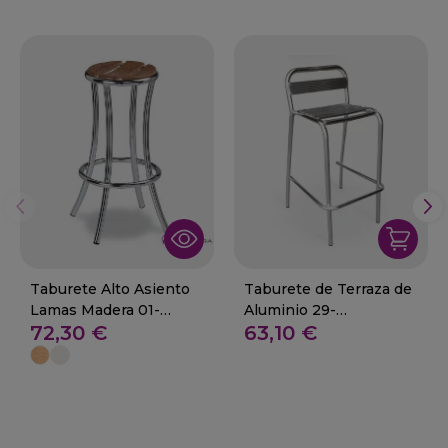
Taburete Alto Asiento
Taburete de Terraza de
Lamas Madera 01-
Aluminio 29-
72,30 €
63,10 €
Castropol
CAZALILLA