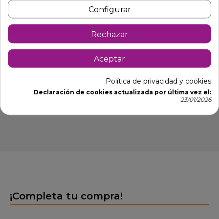
Configurar
-Estructura de aluminio lacada en color negro.
-Lamas de 7.8 cm de ancho de pollywood color nogal
Rechazar
oscuro.
-Uso Exterior.
Aceptar
-Tornillos de union en color negro.
Política de privacidad y cookies
-Patas de 28 x 28 x 1.2 mm.
Declaración de cookies actualizada por última vez el:
23/01/2026
TABURETE POLYWOOD FORIS
¡Completa tu compra!