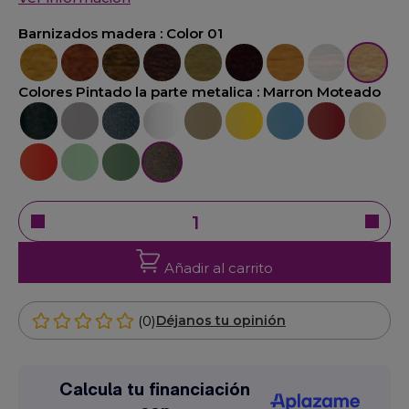
Barnizados madera :
Color 01
Color 02
Color 07
Color 04
Color 05
Color 06
Color 30
Color 03
Color 20
Color 01
Colores Pintado la parte metalica :
Marron Moteado
Negro
Gris
Antracita
Blanco
Taupe
Amarillo
Azul claro
Burdeos
Crema
Rojo
Verde claro
Verde oliva
Marron Moteado
Añadir al carrito
(0)
Déjanos tu opinión