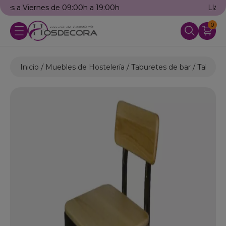
Llámanos: 976 25 59 91
0
Inicio
Muebles de Hostelería
Taburetes de bar
Taburete