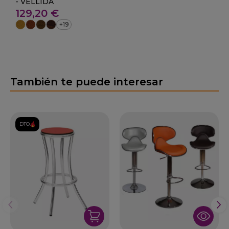
- VELLIDA
129,20 €
+19
También te puede interesar
DTO.