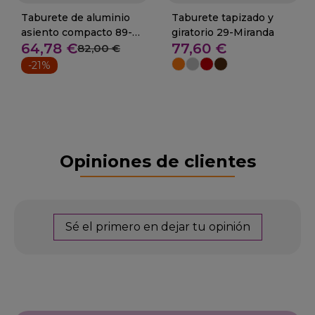
Taburete de aluminio
Taburete tapizado y
asiento compacto 89-
giratorio 29-Miranda
64,78 €
77,60 €
Atenas
82,00 €
-21%
Opiniones de clientes
Sé el primero en dejar tu opinión