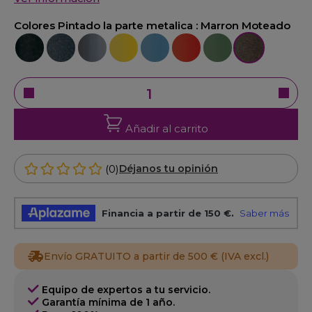
Colores Pintado la parte metalica :
Marron Moteado
Negro
Antracita
Exposi-Cromo
Amarillo
Azul claro
Rojo
Verde oliva
Marron Motea
Añadir al carrito
(0)
Déjanos tu opinión
Envío GRATUITO a partir de 500 € (IVA excl.)
Equipo de expertos a tu servicio.
Garantía mínima de 1 año.