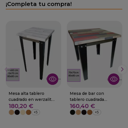
¡Completa tu compra!
Mesa alta tablero
Mesa de bar con
cuadrado en werzalit
tablero cuadrada
180,20 €
160,40 €
29-Aigal
werzalit 29-Aigal
+5
+5