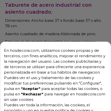
Taburete de acero industrial con
asiento cuadrado.
Dimensiones: Ancho base 37 x fondo base 37 x alto
78 cm
Asiento cuadrado de madera Alistonada de pino.
Estructura de metal disponible en varios colores.
Asientos opcionales: tapizado (consultar precios).
En hosdecora.com, utilizamos cookies propias y de
terceros, con fines analíticos, mejorar el rendimiento y
Colores del metal según la carta.
la navegación del usuario. Las cookies publicitarias y
Taburete Kiev
de terceros se utilizan para ofrecerte una experiencia
personalizada en base a tus hábitos de navegacion.
Puedes ver el uso y tratamiento de las cookies y
modificar tus preferencias pulsando en "Configurar",
pulsa en
"Aceptar"
para aceptar todas las cookies, o
pulsa en
"Rechazar"
para navegar en hosdecora.com
sin usar cookies.
Puedes ver toda la información, las cookies, el
propósito y uso en nuestra política de cookies y