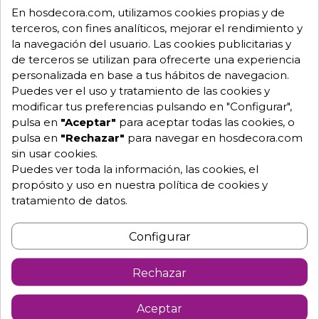
Pago 100% seguro.
En hosdecora.com, utilizamos cookies propias y de
Consulta tus dudas con nosotros.
terceros, con fines analíticos, mejorar el rendimiento y
la navegación del usuario. Las cookies publicitarias y
976 25 59 91
de terceros se utilizan para ofrecerte una experiencia
info@hosdecora.com
personalizada en base a tus hábitos de navegacion.
Hablemos
Puedes ver el uso y tratamiento de las cookies y
modificar tus preferencias pulsando en "Configurar",
pulsa en
"Aceptar"
para aceptar todas las cookies, o
pulsa en
"Rechazar"
para navegar en hosdecora.com
Pide tu presupuesto
sin usar cookies.
Puedes ver toda la información, las cookies, el
propósito y uso en nuestra política de cookies y
tratamiento de datos.
Configurar
Rechazar
Descripción
Detalles de producto
Aceptar