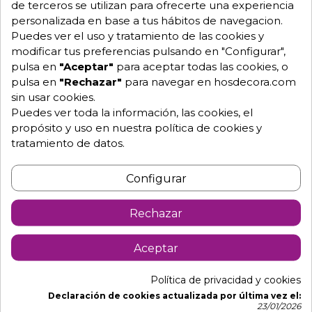
de terceros se utilizan para ofrecerte una experiencia
Hablemos
personalizada en base a tus hábitos de navegacion.
Puedes ver el uso y tratamiento de las cookies y
modificar tus preferencias pulsando en "Configurar",
pulsa en
"Aceptar"
para aceptar todas las cookies, o
Pide tu presupuesto
pulsa en
"Rechazar"
para navegar en hosdecora.com
sin usar cookies.
Puedes ver toda la información, las cookies, el
propósito y uso en nuestra política de cookies y
tratamiento de datos.
Configurar
Rechazar
Descripción
Detalles de producto
Aceptar
Banqueta alta de hostelería para
Política de privacidad y cookies
interiores de bar
Declaración de cookies actualizada por última vez el:
Asiento y respaldo de espuma integral en color negra
23/01/2026