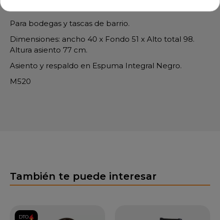
Modelo LARRAGA
Para bodegas y tascas de barrio.
Dimensiones: ancho 40 x Fondo 51 x Alto total 98.
Altura asiento 77 cm.
Asiento y respaldo en Espuma Integral Negro.
M520
También te puede interesar
DTO.