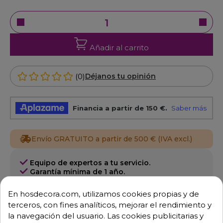
Añadir al carrito
(0)
Déjanos tu opinión
Envío GRATUITO a partir de 500 € (IVA excl.)
Equipo de expertos a tu servicio.
Garantía mínima de 1 año.
Pago 100% seguro.
Consulta tus dudas con nosotros.
En hosdecora.com, utilizamos cookies propias y de
terceros, con fines analíticos, mejorar el rendimiento y
976 25 59 91
la navegación del usuario. Las cookies publicitarias y
info@hosdecora.com