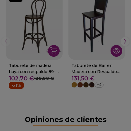
Taburete de madera
Taburete de Bar en
haya con respaldo 89-
Madera con Respaldo
102,70 €
131,50 €
Normandia
-29 RIO
130,00 €
+4
-21%
Opiniones de clientes