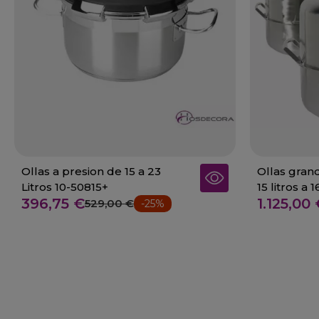
Ollas a presion de 15 a 23
Ollas gran
Litros 10-50815+
15 litros a 1
396,75 €
1.125,00
529,00 €
-25%