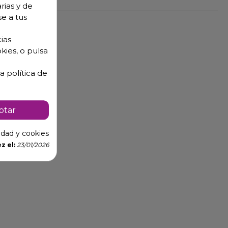
rias y de
se a tus
ias
kies, o pulsa
a política de
ptar
cidad y cookies
z el:
23/01/2026