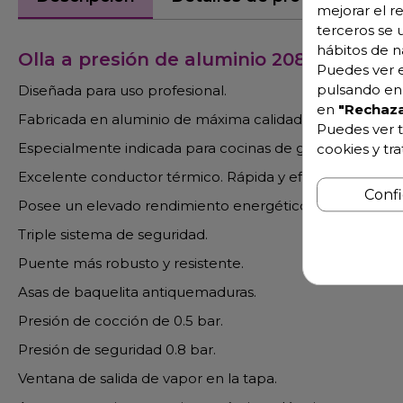
mejorar el r
terceros se 
hábitos de n
Olla a presión de aluminio 20830+
Puedes ver e
pulsando en 
Diseñada para uso profesional.
en
"Rechaza
Fabricada en aluminio de máxima calidad (grado de pur
Puedes ver t
Especialmente indicada para cocinas de gas, eléctricas y
cookies y tr
Excelente conductor térmico. Rápida y eficiente.
Conf
Posee un elevado rendimiento energético (70%).
Triple sistema de seguridad.
Puente más robusto y resistente.
Asas de baquelita antiquemaduras.
Presión de cocción de 0.5 bar.
Presión de seguridad 0.8 bar.
Ventana de salida de vapor en la tapa.