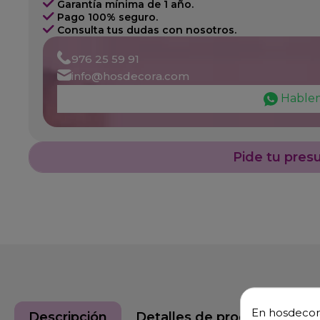
Garantía mínima de 1 año.
Pago 100% seguro.
Consulta tus dudas con nosotros.
976 25 59 91
info@hosdecora.com
Hable
Pide tu pres
En hosdecora
Descripción
Detalles de producto