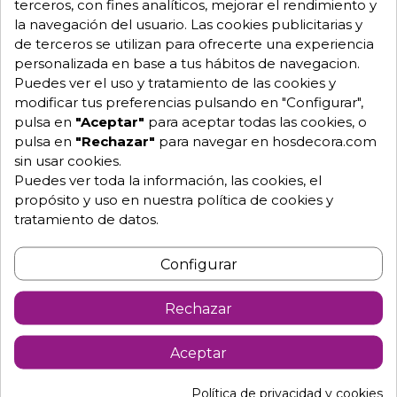
terceros, con fines analíticos, mejorar el rendimiento y
Equipo de expertos a tu servicio.
la navegación del usuario. Las cookies publicitarias y
Garantía mínima de 1 año.
de terceros se utilizan para ofrecerte una experiencia
Pago 100% seguro.
personalizada en base a tus hábitos de navegacion.
Consulta tus dudas con nosotros.
Puedes ver el uso y tratamiento de las cookies y
modificar tus preferencias pulsando en "Configurar",
976 25 59 91
pulsa en
"Aceptar"
para aceptar todas las cookies, o
info@hosdecora.com
pulsa en
"Rechazar"
para navegar en hosdecora.com
Hablemos
sin usar cookies.
Puedes ver toda la información, las cookies, el
propósito y uso en nuestra política de cookies y
tratamiento de datos.
Pide tu presupuesto
Configurar
Rechazar
Aceptar
Política de privacidad y cookies