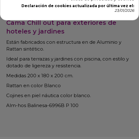
Descripción
Detalles de producto
Declaración de cookies actualizada por última vez el:
23/01/2026
Cama Chill out para exteriores de
hoteles y jardines
Están fabricados con estructura en de Aluminio y
Rattan sintético.
Ideal para terrazas y jardines con piscina, con estilo y
dotado de ligereza y resistencia.
Medidas 200 x 180 x 200 cm.
Rattan en color Blanco
Cojines en piel náutica color blanco.
Alm-hos Balinesa-6996B P 100