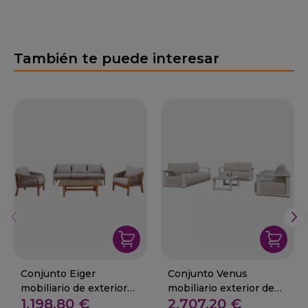
También te puede interesar
Conjunto Eiger
Conjunto Venus
mobiliario de exterior
mobiliario exterior de
1.198,80 €
2.707,20 €
para jardin en teka
aluminio para jardin