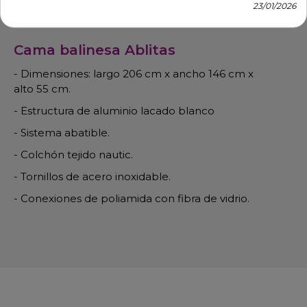
Descripción
Detalles de producto
23/01/2026
Cama balinesa Ablitas
- Dimensiones: largo 206 cm x ancho 146 cm x
alto 55 cm.
- Estructura de aluminio lacado blanco
- Sistema abatible.
- Colchón tejido nautic.
- Tornillos de acero inoxidable.
- Conexiones de poliamida con fibra de vidrio.