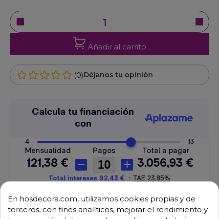
Añadir al carrito
(0)
Déjanos tu opinión
En hosdecora.com, utilizamos cookies propias y de
Envío GRATUITO a partir de 500 € (IVA excl.)
terceros, con fines analíticos, mejorar el rendimiento y