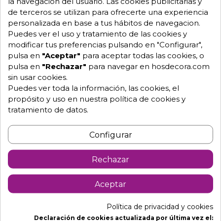
la navegación del usuario. Las cookies publicitarias y
Equipo de expertos a tu servicio.
de terceros se utilizan para ofrecerte una experiencia
Garantía mínima de 1 año.
personalizada en base a tus hábitos de navegacion.
Pago 100% seguro.
Puedes ver el uso y tratamiento de las cookies y
Consulta tus dudas con nosotros.
modificar tus preferencias pulsando en "Configurar",
pulsa en
"Aceptar"
para aceptar todas las cookies, o
976 25 59 91
pulsa en
"Rechazar"
para navegar en hosdecora.com
info@hosdecora.com
sin usar cookies.
Hablemos
Puedes ver toda la información, las cookies, el
propósito y uso en nuestra política de cookies y
tratamiento de datos.
Pide tu presupuesto
Configurar
Rechazar
Aceptar
Política de privacidad y cookies
Declaración de cookies actualizada por última vez el: