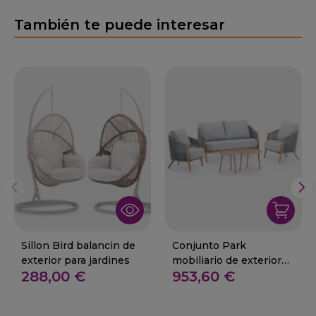
También te puede interesar
Sillon Bird balancin de
Conjunto Park
exterior para jardines
mobiliario de exterior
288,00 €
953,60 €
en aluminio para terraza