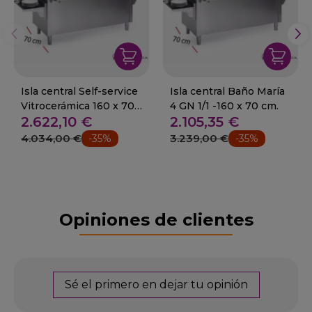
Isla central Self-service
Isla central Baño María
Vitrocerámica 160 x 70
4 GN 1/1 -160 x 70 cm.
2.622,10 €
2.105,35 €
cm.
4.034,00 €
3.239,00 €
-35%
-35%
Opiniones de clientes
Sé el primero en dejar tu opinión