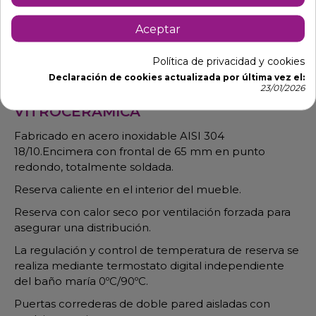
-Largo 160 x ancho 70 x fondo 85 cm. Potencia 5200
W. Capacidad: 4 GN 1/1. profundidad máxima 150mm.
Aceptar
Para elaboración de alimentos calientes a la
temperatura correcta durante el servicio.
Política de privacidad y cookies
Declaración de cookies actualizada por última vez el:
23/01/2026
Características DE LA MESA CON
VITROCERÁMICA
Fabricado en acero inoxidable AISI 304
18/10.Encimera con frontal de 65 mm en punto
redondo, totalmente soldada.
Reserva caliente en el interior del mueble.
Reserva con calor seco por ventilación forzada para
asegurar una distribución.
La regulación y control de temperatura de reserva se
realiza mediante termostato digital independiente
del baño maría 0ºC/90ºC.
Puertas correderas de doble pared aisladas con