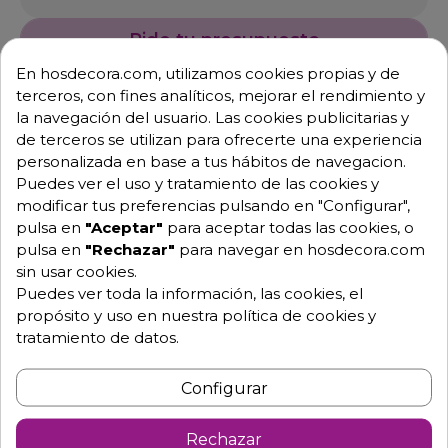
Pide tu presupuesto
En hosdecora.com, utilizamos cookies propias y de
terceros, con fines analíticos, mejorar el rendimiento y
la navegación del usuario. Las cookies publicitarias y
de terceros se utilizan para ofrecerte una experiencia
personalizada en base a tus hábitos de navegacion.
Puedes ver el uso y tratamiento de las cookies y
modificar tus preferencias pulsando en "Configurar",
pulsa en
"Aceptar"
para aceptar todas las cookies, o
Descripción
Detalles de producto
pulsa en
"Rechazar"
para navegar en hosdecora.com
sin usar cookies.
Puedes ver toda la información, las cookies, el
ELEMENTOS SELF-SERVICE CON
propósito y uso en nuestra política de cookies y
PLACA VITROCERÁMICA Y RESERVA
tratamiento de datos.
Otras medidas disponibles:
Configurar
-Largo 120 x ancho 70 x Fondo 85 cm. Potencia 4400
W. Capacidad: 3 GN 1/1. profundidad máxima 150mm.
Rechazar