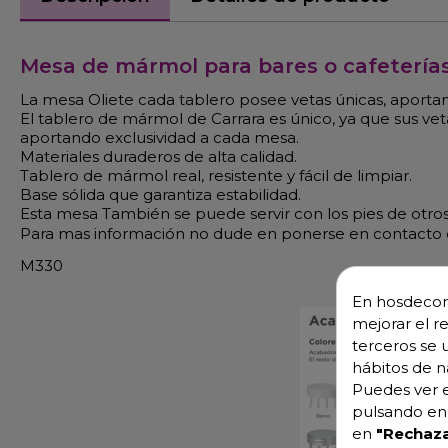
Mesa de mármol para bares o cafetería
La mesa Oliete cada tablero posee vetas únicas, aporta
El tablero de mármol de Carrara es único, ya que sus vet
aportando exclusividad a cada mesa.
Materiales duraderos de alta calidad.
Tablero de mármol real, resistente y fácil de limpiar.
Base sólida que garantiza estabilidad.
Esta mesa También se puede servir con los pies de otro
Para mas información no dude en ponerse en contacto c
M330
En hosdecora
mejorar el r
terceros se 
hábitos de n
Puedes ver e
pulsando en 
en
"Rechaza