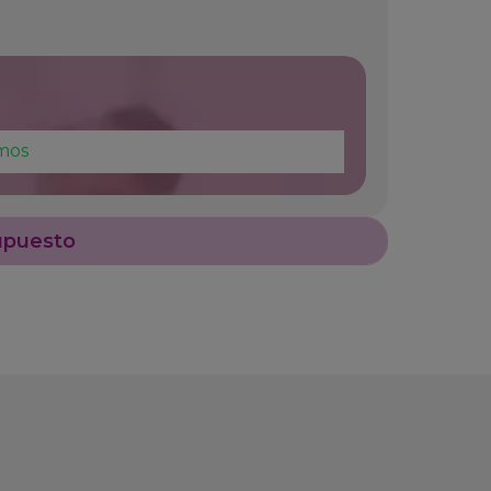
mos
upuesto