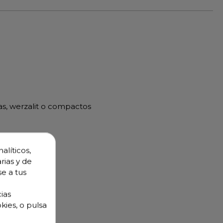
as, werzalit o compactos
alíticos,
rias y de
se a tus
ias
kies, o pulsa