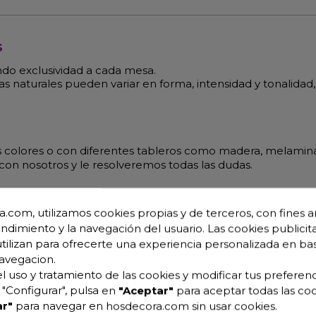
s
ndo exclusividad a cada mesa.
as naturales pueden variar en forma, intensidad y tonalidad,
s colores o con diferentes tableros como madera, melamin
on nosotros y le resolveremos todas las dudas.
.com, utilizamos cookies propias y de terceros, con fines an
endimiento y la navegación del usuario. Las cookies publicita
utilizan para ofrecerte una experiencia personalizada en ba
avegacion.
l uso y tratamiento de las cookies y modificar tus preferenc
"Configurar", pulsa en
"Aceptar"
para aceptar todas las coo
r"
para navegar en hosdecora.com sin usar cookies.