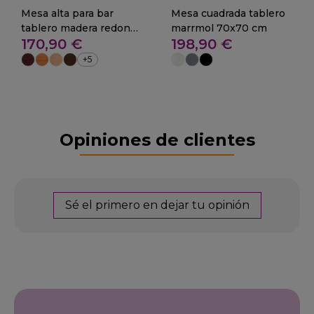
Mesa alta para bar
Mesa cuadrada tablero
tablero madera redondo
marrmol 70x70 cm
170,90 €
198,90 €
01-Paplon
+5
Opiniones de clientes
Sé el primero en dejar tu opinión