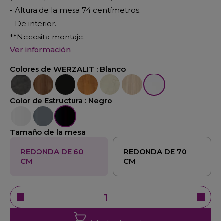
- Altura de la mesa 74 centímetros.
- De interior.
**Necesita montaje.
Ver información
Colores de WERZALIT :
Blanco
Cemento
Nogal Cañon
Negro
Pino
Marmol Golden
Velur
Blanco
Color de Estructura :
Negro
Blanco
Aluminio
Negro
Tamaño de la mesa
REDONDA DE 60
REDONDA DE 70
CM
CM