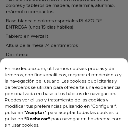
colores y tableros de madera, melamina, aluminio,
mármol o compactos.
Base blanca o colores especiales PLAZO DE
ENTREGA (unos 15 días hábiles).
Tablero en Werzalit
Altura de la mesa 74 centímetros
De interior
**Necesita montaje
En hosdecora.com, utilizamos cookies propias y de
Para mas información no dude en ponerse en
terceros, con fines analíticos, mejorar el rendimiento y
contacto con nosotros y le resolveremos todas las
la navegación del usuario. Las cookies publicitarias y
dudas.
de terceros se utilizan para ofrecerte una experiencia
M361
personalizada en base a tus hábitos de navegacion.
Puedes ver el uso y tratamiento de las cookies y
Sillas de Forja
Mesas de Forja
modificar tus preferencias pulsando en "Configurar",
pulsa en
"Aceptar"
para aceptar todas las cookies, o
pulsa en
"Rechazar"
para navegar en hosdecora.com
Taburetes de
sin usar cookies.