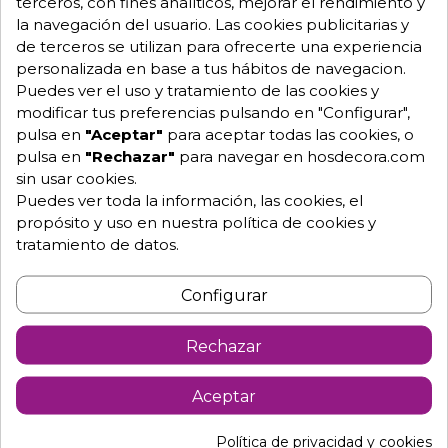
terceros, con fines analíticos, mejorar el rendimiento y
la navegación del usuario. Las cookies publicitarias y
de terceros se utilizan para ofrecerte una experiencia
Mesa redonda plegable para
personalizada en base a tus hábitos de navegacion.
eventos Beethoven
Puedes ver el uso y tratamiento de las cookies y
modificar tus preferencias pulsando en "Configurar",
De catering en restaurantes con estructura plegable.
pulsa en
"Aceptar"
para aceptar todas las cookies, o
Mes con estructura de acero pintado.
pulsa en
"Rechazar"
para navegar en hosdecora.com
Sobre de polietileno de alta densidad, en color gris
sin usar cookies.
claro.
Puedes ver toda la información, las cookies, el
propósito y uso en nuestra política de cookies y
Grosor del sobre: 50 mm.
tratamiento de datos.
Travesaños ergonómicos.
Sobre estanco de una sola pieza sin uniones.
Configurar
Caracteristicas
Rechazar
Dimensiones: redonda 180 X 74 h.
Aceptar
Peso neto: 29 kg.
Uso interior y exterior.
Política de privacidad y cookies