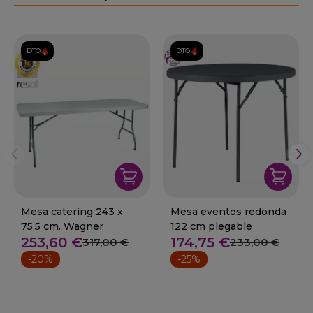
DTO.
DTO.
Mesa catering 243 x
Mesa eventos redonda
75.5 cm. Wagner
122 cm plegable
253,60 €
174,75 €
317,00 €
233,00 €
-20%
-25%