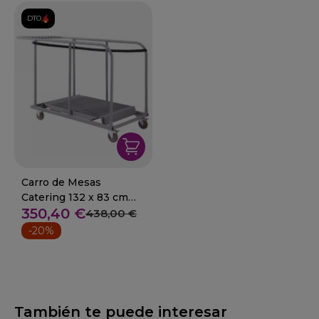
DTO.
Carro de Mesas
Catering 132 x 83 cm
350,40 €
22-CARRO C1
438,00 €
-20%
También te puede interesar