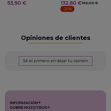
53,90 €
132,80 €
Aracena
166,00 €
-20%
Opiniones de clientes
Sé el primero en dejar tu opinión
INFORMACIÓN
SOBRE NOSOTROS