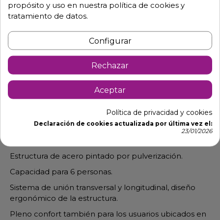
propósito y uso en nuestra política de cookies y
tratamiento de datos.
Descripción
Detalles de producto
Configurar
Rechazar
Mesa banquetes para 6 personas
XXL180
Aceptar
Mesa plegable con dimensiones de 182,9 cm de
largo x 91,4 cm de fondo x 74,3 cm de altura.
Política de privacidad y cookies
Con grosor del tablero de 45 mm.
Declaración de cookies actualizada por última vez el:
23/01/2026
Sobre en polietileno de alta densidad.
Estructura de acero pintado por pulverización.
Capacidad para 6 personas.
Sistema de unión transversal y longitudinal, diseño
ergonómico de la estructura.
Pleno confort también para los usuarios ubicados en