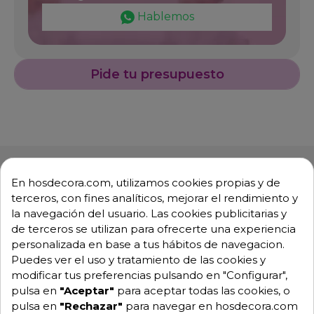
Hablemos
Pide tu presupuesto
En hosdecora.com, utilizamos cookies propias y de
terceros, con fines analíticos, mejorar el rendimiento y
la navegación del usuario. Las cookies publicitarias y
Descripción
Detalles de producto
de terceros se utilizan para ofrecerte una experiencia
personalizada en base a tus hábitos de navegacion.
Puedes ver el uso y tratamiento de las cookies y
Mesa de acero central con estante
modificar tus preferencias pulsando en "Configurar",
Acero inoxidable AISI 304 18/10 satinado con omegas
pulsa en
"Aceptar"
para aceptar todas las cookies, o
de refuerzo.
pulsa en
"Rechazar"
para navegar en hosdecora.com