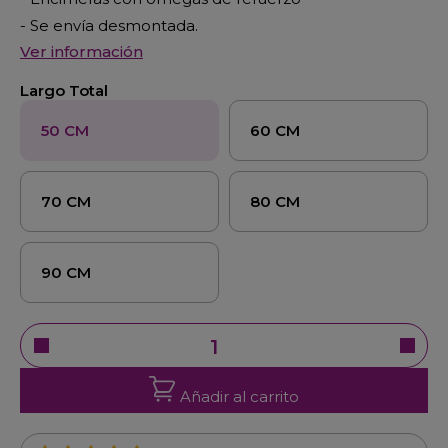
- Se envía desmontada.
Ver información
Largo Total
50 CM
60 CM
70 CM
80 CM
90 CM
Añadir al carrito