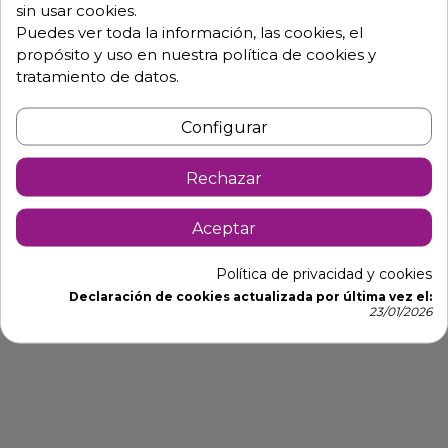
sin usar cookies.
Fondo de 40 cm x alto de 85 cm.
Puedes ver toda la información, las cookies, el
Ancho de 50, 60, 70, 80, 90 cm.
propósito y uso en nuestra política de cookies y
tratamiento de datos.
Frontal en punto redondo, totalmente soldado.
Con estante.
Configurar
Patas cuadradas de 40 x 40 cm Tacos para elevar la
altura.
Rechazar
Fácil montaje en 3 minutos.
Aceptar
Ficha técnica mesas de acero
Política de privacidad y cookies
Declaración de cookies actualizada por última vez el:
23/01/2026
Montaje de mesas de trabajo en acero