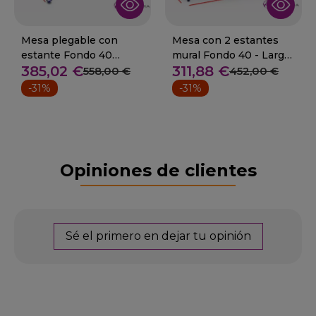
Mesa plegable con
Mesa con 2 estantes
estante Fondo 40
mural Fondo 40 - Largo
385,02 €
311,88 €
Desde 110 cm 06-
100 a 120 cm
558,00 €
452,00 €
075804+
-31%
-31%
Opiniones de clientes
Sé el primero en dejar tu opinión