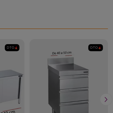
DTO.
DTO.