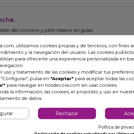
echa.
ado del cocinero y peto trasero sin guías
.com, utilizamos cookies propias y de terceros, con fines an
endimiento y la navegación del usuario. Las cookies publicita
efuerzo.
utilizan para ofrecerte una experiencia personalizada en ba
avegacion.
te soldado.
l uso y tratamiento de las cookies y modificar tus preferenc
ez.
"Configurar", pulsa en
"Aceptar"
para aceptar todas las coo
r"
para navegar en hosdecora.com sin usar cookies.
 los 850 hasta los 920 mm.
oda la información, las cookies, el propósito y uso en nuestr
 guías inferiores para facilitar la limpieza.
atamiento de datos.
igurar
Rechazar
Ace
Política de priva
Declaración de cookies actualizada por última ve