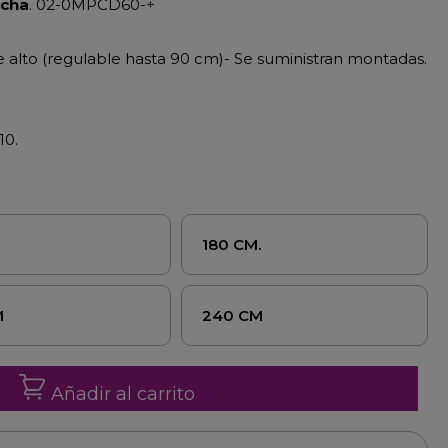
cha
. 02-0MPCD60-+
 alto (regulable hasta 90 cm)- Se suministran montadas.
10.
M
180 CM.
M
240 CM
Añadir al carrito