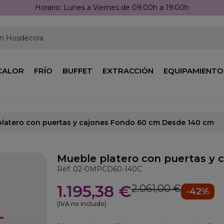
Llámanos: 976 25 59 91
en Hosdecora
CALOR
FRÍO
BUFFET
EXTRACCIÓN
EQUIPAMIENTO
platero con puertas y cajones Fondo 60 cm Desde 140 cm
Mueble platero con puertas y 
Ref: 02-0MPCD60-140C
1.195,38 €
2.061,00 €
-42%
(IVA no incluido)