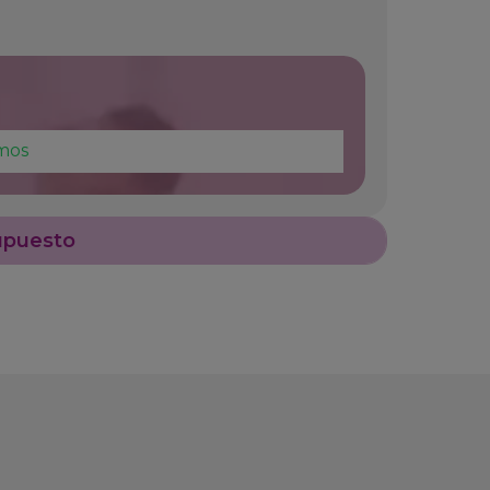
mos
upuesto