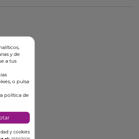
alíticos,
rias y de
se a tus
ias
kies, o pulsa
a política de
ptar
cidad y cookies
z el:
23/01/2026