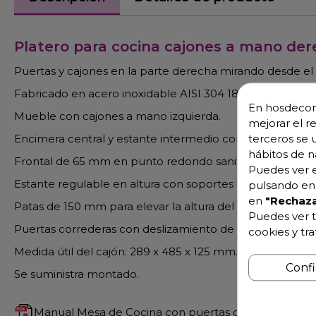
Platero para cocina cajones a mano der
Puertas y cajones en la parte derecha mirando desde el l
Fabricado en acero inoxidable AISI 304 18/10.
En hosdecora
Mueble con cajones a mano izquierda.
mejorar el r
Encimera central y estante intermedio con omegas de r
terceros se 
hábitos de n
Frontal de 65 mm en punto redondo sanitario, totalmen
Puedes ver e
Estante regulable en altura con soportes de gran robust
pulsando en 
en
"Rechaza
Patas de 150 mm para elevar la altura del mueble desde
Puedes ver t
Puertas correderas con deslizamiento de gran suavidad, sin
cookies y tr
Medida útil del cajón: 289 x 485 x 125 mm.
Conf
Se suministra montado.
Manual Mesa de Cocina con puertas correderas