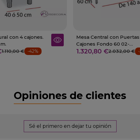
al con 4 cajones.
Mesa Central con Puertas
cm.
Cajones Fondo 60 02-
€
1.320,80 €
FCPBD614+
1.110,00 €
2.032,00 €
-42%
Opiniones de clientes
Sé el primero en dejar tu opinión