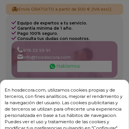
Envío GRATUITO a partir de 500 € (IVA excl.)
Equipo de expertos a tu servicio.
Garantía mínima de 1 año.
Pago 100% seguro.
Consulta tus dudas con nosotros.
976 25 59 91
info@hosdecora.com
Hablemos
Pide tu presupuesto
En hosdecora.com, utilizamos cookies propias y de
terceros, con fines analíticos, mejorar el rendimiento y
la navegación del usuario. Las cookies publicitarias y
de terceros se utilizan para ofrecerte una experiencia
personalizada en base a tus hábitos de navegacion.
Puedes ver el uso y tratamiento de las cookies y
modificar tus preferencias pulsando en "Configurar",