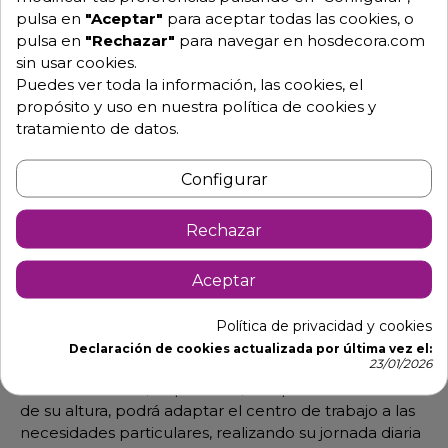
pulsa en
"Aceptar"
para aceptar todas las cookies, o
pulsa en
"Rechazar"
para navegar en hosdecora.com
sin usar cookies.
Descripción
Detalles de producto
Puedes ver toda la información, las cookies, el
propósito y uso en nuestra política de cookies y
tratamiento de datos.
Mesa para maquinaria con sistema de elevación.
Fabricada en acero inoxidable AISI 304 esta mesa
Configurar
incorpora escuadras para la sujeción de maquinaria y
un entrepaño intermedio para aportar espacio de
almacenaje extra.
Rechazar
Está especialmente recomendada para máquinas
Aceptar
cortadoras de fiambre.
Este modelo además incorpora un sistema de
Política de privacidad y cookies
elevación que permite regular la altura de la
Declaración de cookies actualizada por última vez el:
superficie de trabajo.
23/01/2026
Con esta utilidad, su personal, independientemente
de su altura, podrá adaptar el centro de trabajo a las
necesidades particulares, realizando su jornada diaria