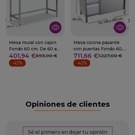
Mesa mural con cajon
Mesa cocina pasante
Fondo 60 cm. De 60 a
con puertas Fondo 60.
401,94 €
711,66 €
280 cm
Desde 100 a 280 cm
693,00 €
1.227,00 €
-42%
-42%
Opiniones de clientes
Sé el primero en dejar tu opinión