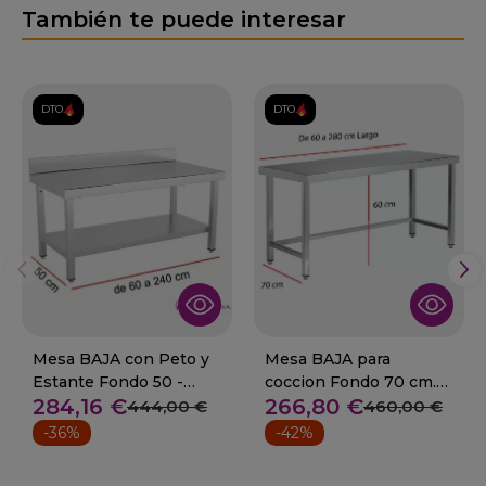
También te puede interesar
DTO.
DTO.
Mesa BAJA con Peto y
Mesa BAJA para
Estante Fondo 50 -
coccion Fondo 70 cm.
284,16 €
266,80 €
Largo 60 a 240 cm
Desde 60 a 280 cm
444,00 €
460,00 €
-36%
-42%