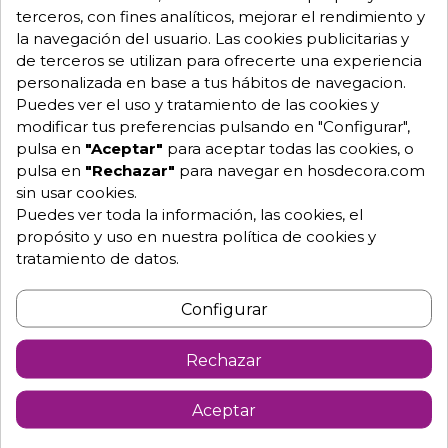
Envío GRATUITO a partir de 500 € (IVA excl.)
terceros, con fines analíticos, mejorar el rendimiento y
la navegación del usuario. Las cookies publicitarias y
de terceros se utilizan para ofrecerte una experiencia
Equipo de expertos a tu servicio.
Garantía mínima de 1 año.
personalizada en base a tus hábitos de navegacion.
Pago 100% seguro.
Puedes ver el uso y tratamiento de las cookies y
Consulta tus dudas con nosotros.
modificar tus preferencias pulsando en "Configurar",
pulsa en
"Aceptar"
para aceptar todas las cookies, o
976 25 59 91
pulsa en
"Rechazar"
para navegar en hosdecora.com
info@hosdecora.com
sin usar cookies.
Hablemos
Puedes ver toda la información, las cookies, el
propósito y uso en nuestra política de cookies y
tratamiento de datos.
Pide tu presupuesto
Configurar
Rechazar
Aceptar