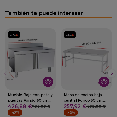
También te puede interesar
DTO.
DTO.
Mueble Bajo con peto y
Mesa de cocina baja
puertas Fondo 60 cm
central Fondo 50 cm.
426,88 €
257,92 €
Desde 40 cm.
Desde 60 cm
736,00 €
403,00 €
-42%
-36%