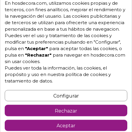
En hosdecora.com, utilizamos cookies propias y de
Envío GRATUITO a partir de 500 € (IVA excl.)
terceros, con fines analíticos, mejorar el rendimiento y
la navegación del usuario. Las cookies publicitarias y
Equipo de expertos a tu servicio.
de terceros se utilizan para ofrecerte una experiencia
Garantía mínima de 1 año.
Pago 100% seguro.
personalizada en base a tus hábitos de navegacion.
Consulta tus dudas con nosotros.
Puedes ver el uso y tratamiento de las cookies y
modificar tus preferencias pulsando en "Configurar",
976 25 59 91
pulsa en
"Aceptar"
para aceptar todas las cookies, o
info@hosdecora.com
pulsa en
"Rechazar"
para navegar en hosdecora.com
sin usar cookies.
Hablemos
Puedes ver toda la información, las cookies, el
propósito y uso en nuestra política de cookies y
tratamiento de datos.
Pide tu presupuesto
Configurar
Rechazar
Aceptar