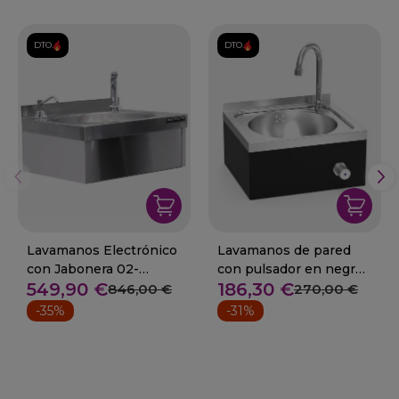
DTO.
DTO.
Lavamanos Electrónico
Lavamanos de pared
con Jabonera 02-
con pulsador en negro
549,90 €
186,30 €
F0252201
2 Aguas
846,00 €
270,00 €
-35%
-31%