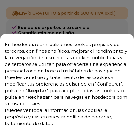
Envío GRATUITO a partir de 500 € (IVA excl.)
Equipo de expertos a tu servicio.
Garantía mínima de 1 año.
Pago 100% seguro.
Consulta tus dudas con nosotros.
En hosdecora.com, utilizamos cookies propias y de
terceros, con fines analíticos, mejorar el rendimiento y
976 25 59 91
la navegación del usuario. Las cookies publicitarias y
info@hosdecora.com
de terceros se utilizan para ofrecerte una experiencia
personalizada en base a tus hábitos de navegacion.
Hablemos
Puedes ver el uso y tratamiento de las cookies y
modificar tus preferencias pulsando en "Configurar",
pulsa en
"Aceptar"
para aceptar todas las cookies, o
Pide tu presupuesto
pulsa en
"Rechazar"
para navegar en hosdecora.com
sin usar cookies.
Puedes ver toda la información, las cookies, el
propósito y uso en nuestra política de cookies y
tratamiento de datos.