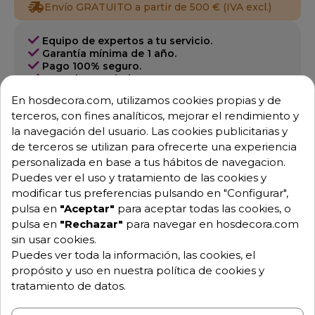
Envío GRATUITO a partir de 500 € (IVA excl.)
Equipo de expertos a tu servicio.
Garantía mínima de 1 año.
Pago 100% seguro.
Consulta tus dudas con nosotros.
En hosdecora.com, utilizamos cookies propias y de
976 25 59 91
terceros, con fines analíticos, mejorar el rendimiento y
info@hosdecora.com
la navegación del usuario. Las cookies publicitarias y
Hablemos
de terceros se utilizan para ofrecerte una experiencia
personalizada en base a tus hábitos de navegacion.
Puedes ver el uso y tratamiento de las cookies y
modificar tus preferencias pulsando en "Configurar",
Pide tu presupuesto
pulsa en
"Aceptar"
para aceptar todas las cookies, o
pulsa en
"Rechazar"
para navegar en hosdecora.com
sin usar cookies.
Puedes ver toda la información, las cookies, el
propósito y uso en nuestra política de cookies y
tratamiento de datos.