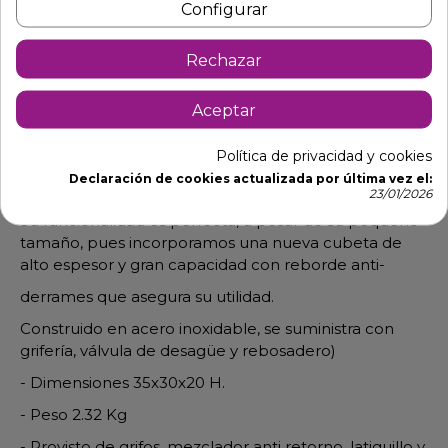
Configurar
Descripción
Detalles de producto
Rechazar
Lavamanos colgado 061432
Aceptar
Lavamanos por sus reducidas dimensiones está
Política de privacidad y cookies
diseñado para adaptarse a las instalaciones con poco
Declaración de cookies actualizada por última vez el:
espacio.
23/01/2026
Su funcionalidad es perfecta, a pesar de su pequeño
tamaño, pues incorporamos una nueva cubeta de
alto espesor y gran capacidad con reborde anti-
derrames que asegura su utilidad.
Construido en acero inoxidable, se suministra con
grifería, válvula de desagüe y rebosadero)
- Dimensiones 35x30x20 H.
- Peso 2.32 Kg
- Provisto de grifos, mezclador anti retorno, latiguillo y