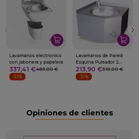
Lavamanos electronico
Lavamanos de Pared
con jabonera y papelera
Esquina Pulsador 2
337,41 €
213,90 €
Aguas 06-061424
489,00 €
310,00 €
-31%
-31%
Opiniones de clientes