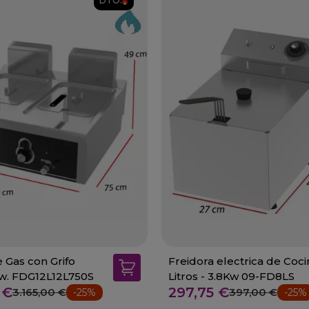
DTO.
 Gas con Grifo
Freidora electrica de Coci
Kw. FDG12L12L750S
Litros - 3.8Kw 09-FD8LS
 €
297,75 €
3.165,00 €
397,00 €
-25%
-25%