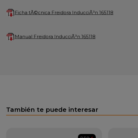
Ficha tÃ©cnica Freidora InducciÃ³n 165118
Manual Freidora InducciÃ³n 165118
También te puede interesar