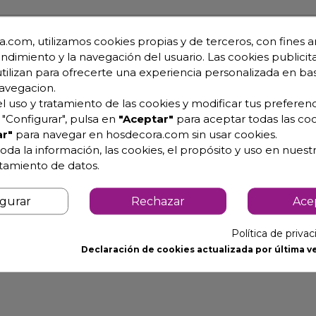
.com, utilizamos cookies propias y de terceros, con fines an
endimiento y la navegación del usuario. Las cookies publicita
on las freidoras convencionales.
utilizan para ofrecerte una experiencia personalizada en ba
avegacion.
uy eficientes energéticamente, ya que calientan rápidamente
l uso y tratamiento de las cookies y modificar tus preferenc
"Configurar", pulsa en
"Aceptar"
para aceptar todas las coo
r"
para navegar en hosdecora.com sin usar cookies.
ener controles digitales que permiten ajustar la temperatur
oda la información, las cookies, el propósito y uso en nuestr
e que la freidora se caliente rápidamente, lo que reduce 
atamiento de datos.
igurar
Rechazar
Ace
 calentadores expuestos, las freidoras de inducción puede
o quemadores de gas, la superficie de la freidora de induc
Política de priva
Declaración de cookies actualizada por última ve