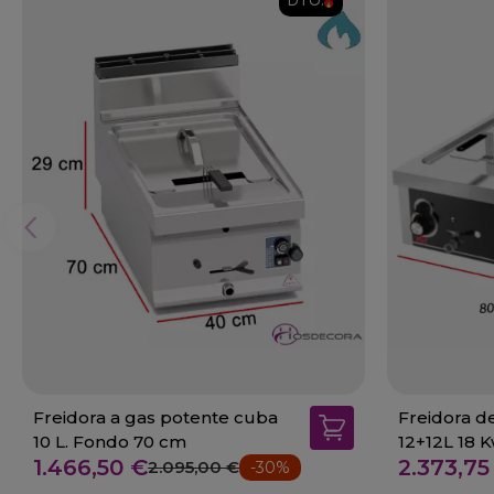
DTO.
Freidora a gas potente cuba
Freidora de
10 L. Fondo 70 cm
12+12L 18 
1.466,50 €
2.373,75
2.095,00 €
-30%