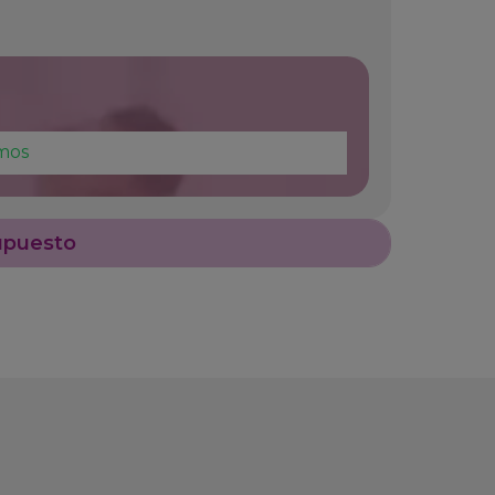
mos
upuesto