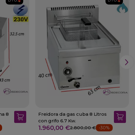
DTO.
DTO.
na 8
Freidora da gas cuba 8 Litros
con grifo 6.7 Kw.
1.960,00 €
2.800,00 €
-30%