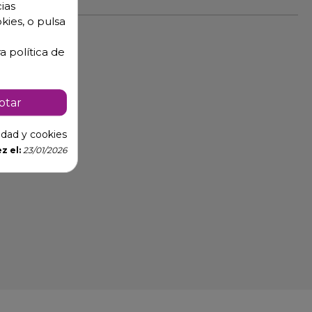
ias
kies, o pulsa
a política de
ptar
cidad y cookies
z el:
23/01/2026