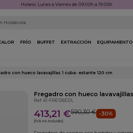
Horario: Lunes a Viernes de 09:00h a 19:00h
en Hosdecora
CALOR
FRÍO
BUFFET
EXTRACCIÓN
EQUIPAMIENTO
adro con hueco lavavajillas 1 cuba- estante 120 cm
Fregadro con hueco lavavajilla
Ref: 61-FRE126EDL
413,21 €
590,30 €
-30%
(IVA no incluido)
Fregadero de cocinas con bastidor y estant