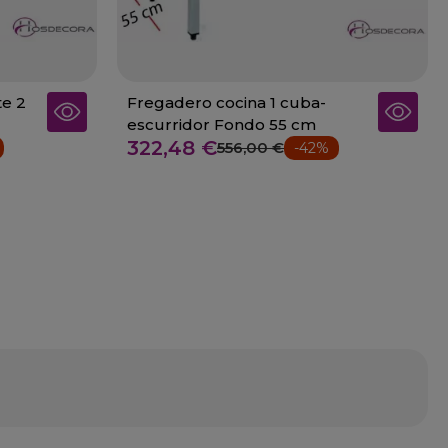
te 2
Fregadero cocina 1 cuba-
escurridor Fondo 55 cm
322,48 €
556,00 €
-42%