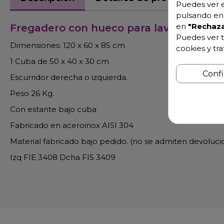
Puedes ver e
pulsando en 
en
"Rechaza
Fregadero con hueco para lavavajillas 
Puedes ver t
Dimensiones: 120 x 60 x 85 cm
cookies y tr
1 Cuba de 50 x 40 x 30 cm
Conf
Escurridor derecha o izquierda.
Peso 26 Kg.
Con estante bajo cuba
Fabricado en aceroinox AISI 304
Material fabricado bajo pedido. (no se admiten devoluci
Izq FIE 3408 Dcha FI5 3409