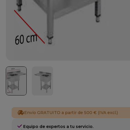
Envío GRATUITO a partir de 500 € (IVA excl.)
Equipo de expertos a tu servicio.