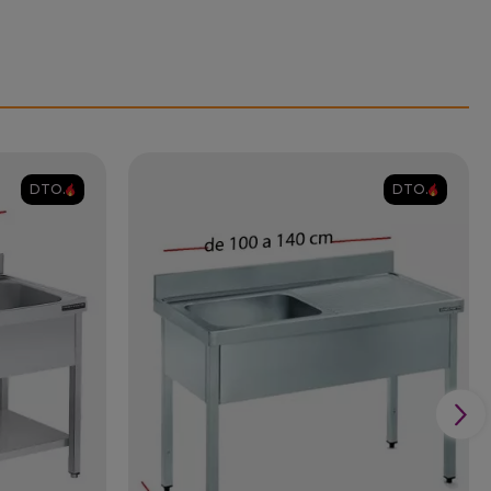
DTO.
DTO.