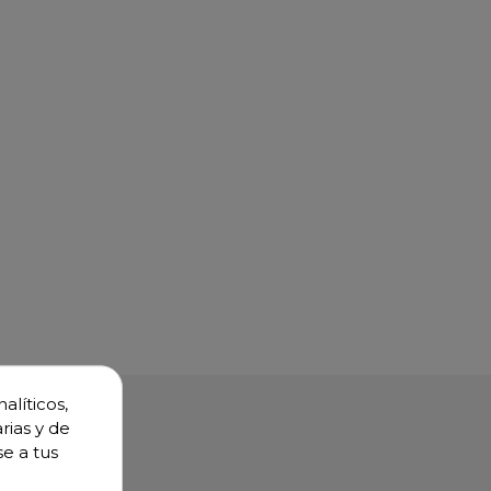
alíticos,
rias y de
se a tus