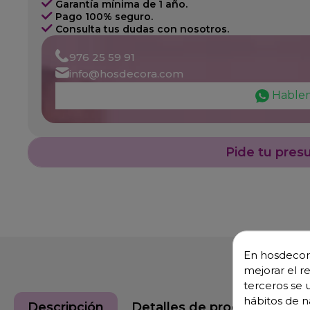
Garantía mínima de 1 año.
Pago 100% seguro.
Consulta tus dudas con nosotros.
976 25 59 91
info@hosdecora.com
Hable
Pide tu pres
En hosdecora
mejorar el r
terceros se 
hábitos de n
Descripción
Detalles de producto