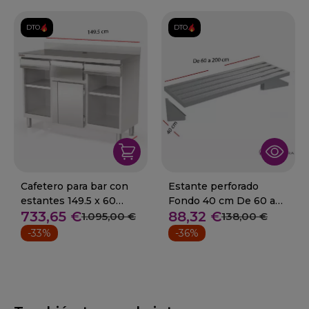
DTO.
DTO.
Cafetero para bar con
Estante perforado
estantes 149.5 x 60
Fondo 40 cm De 60 a
733,65 €
88,32 €
cm.14-MCN-150
200 cm.
1.095,00 €
138,00 €
-33%
-36%