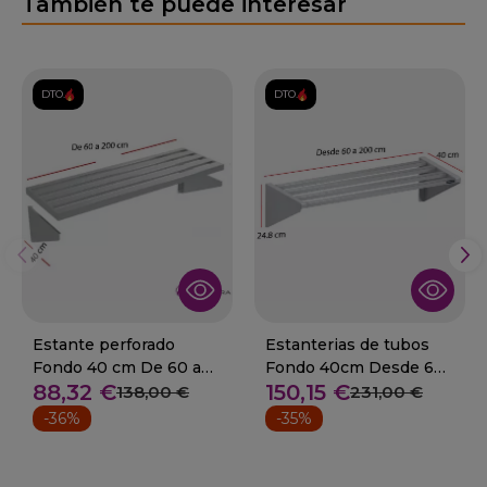
También te puede interesar
DTO.
DTO.
Estante perforado
Estanterias de tubos
Fondo 40 cm De 60 a
Fondo 40cm Desde 60
88,32 €
150,15 €
200 cm.
a 200 cm
138,00 €
231,00 €
-36%
-35%