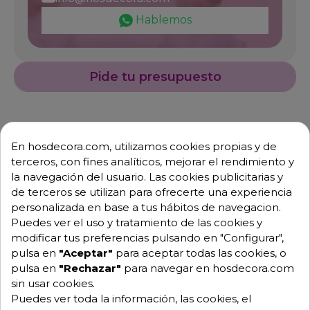
Hablemos
Pide tu presupuesto
En hosdecora.com, utilizamos cookies propias y de
terceros, con fines analíticos, mejorar el rendimiento y
la navegación del usuario. Las cookies publicitarias y
de terceros se utilizan para ofrecerte una experiencia
personalizada en base a tus hábitos de navegacion.
Descripción
Detalles de producto
Puedes ver el uso y tratamiento de las cookies y
modificar tus preferencias pulsando en "Configurar",
pulsa en
"Aceptar"
para aceptar todas las cookies, o
Estantería de pared en inox porta-
pulsa en
"Rechazar"
para navegar en hosdecora.com
barquetas sólida.
sin usar cookies.
Puedes ver toda la información, las cookies, el
Dimensiones: Largo 1200 x Fondo 400 x Altura 310