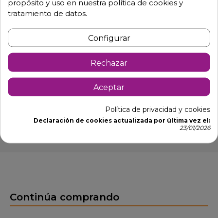
propósito y uso en nuestra política de cookies y
mm.
tratamiento de datos.
Peso 6.80 Kg.
Configurar
Se sirve desmontada, de fácil montaje. Para sujeción a
pared, económica y de colocación sencilla.
Rechazar
No incluye tacos ni tornillos.
Aceptar
Ficha tÃ©cnica Estante Porta-Barquetas 011920
Política de privacidad y cookies
Declaración de cookies actualizada por última vez el:
23/01/2026
Continúa comprando