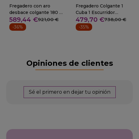
Fregadero con aro
Fregadero Colgante 1
desbace colgante 180 x
Cuba 1 Escurridor
589,44 €
479,70 €
70 cm
Fondo 60 cm
921,00 €
738,00 €
-36%
-35%
Opiniones de clientes
Sé el primero en dejar tu opinión