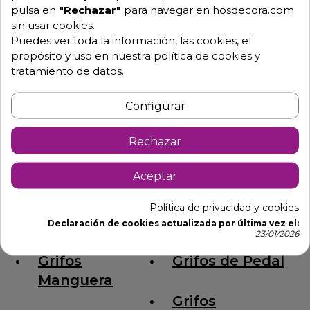
pulsa en
"Rechazar"
para navegar en hosdecora.com
Aclare con abundante agua después de cada
sin usar cookies.
limpieza.
Puedes ver toda la información, las cookies, el
propósito y uso en nuestra política de cookies y
No deposite objetos férricos, derivados de hierro ni
tratamiento de datos.
aceros no inoxidables húmedos sobre el artículo.
No deposite metales en fusión sobre su artículo de
Configurar
acero inoxidable.
Rechazar
Las salmueras pueden atacar su artículo en función
de la concentración salina.
Aceptar
Grifos
Grifos de
Política de privacidad y cookies
Estándar
Ducha
Declaración de cookies actualizada por última vez el:
23/01/2026
Grifos
Grifos de Pedal
Manguera
Grifos