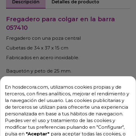
Descripción
Detalles de producto
Fregadero para colgar en la barra
057410
Fregadero con una poza central
Cubetas de 34 x 37 x 15 cm
Fabricados en acero inoxidable.
Baquetón y peto de 25 mm.
Válvula de desagüe con tapón y rebosadero
En hosdecora.com, utilizamos cookies propias y de
terceros, con fines analíticos, mejorar el rendimiento y
Cuidados y Mantenimiento
la navegación del usuario. Las cookies publicitarias y
de terceros se utilizan para ofrecerte una experiencia
Emplee únicamente detergentes neutros.
personalizada en base a tus hábitos de navegacion.
Puedes ver el uso y tratamiento de las cookies y
No raspe con estropajos, espátulas, cuchillas u
modificar tus preferencias pulsando en "Configurar",
objetos cortantes o punzantes.
pulsa en
"Aceptar"
para aceptar todas las cookies, o