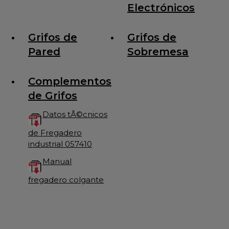
Electrónicos
Grifos de
Grifos de
Pared
Sobremesa
Complementos
de Grifos
Datos tÃ©cnicos
de Fregadero
industrial 057410
Manual
fregadero colgante