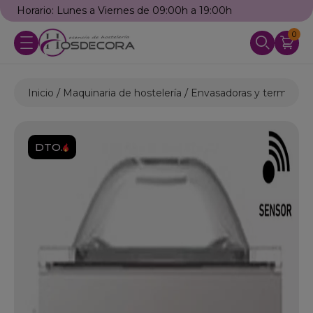
Llámanos: 976 25 59 91
0
Inicio
Maquinaria de hostelería
Envasadoras y termosell
DTO.