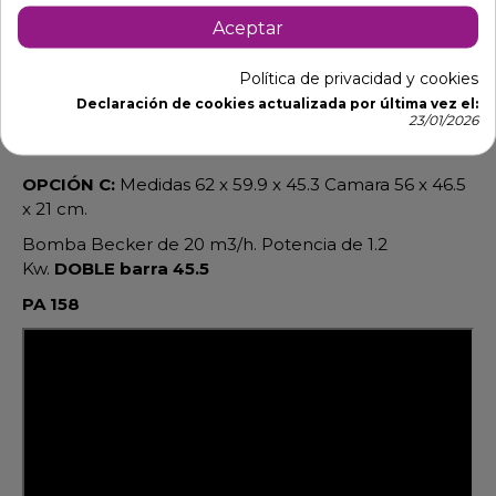
Bomba Becker de 8 m3/h. Potencia de 0.73
Aceptar
Kw.
Barra 31.5 cm.
OPCIÓN B:
Medidas 47.5 x 58.9 x 43.8 Camara 41.2 x
Política de privacidad y cookies
45.3x 43.8 cm.
Declaración de cookies actualizada por última vez el:
23/01/2026
Bomba Becker de 16 m3/h. Potencia de 0.85
Kw.
Barra 40.5
OPCIÓN C:
Medidas 62 x 59.9 x 45.3 Camara 56 x 46.5
x 21 cm.
Bomba Becker de 20 m3/h. Potencia de 1.2
Kw.
DOBLE barra 45.5
PA 158