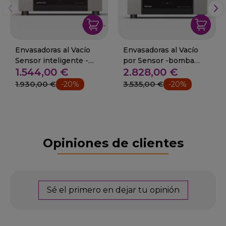
Envasadoras al Vacío
Envasadoras al Vacío
Sensor inteligente -
por Sensor -bomba
1.544,00 €
2.828,00 €
bomba 8m³
Busch 16m³
1.930,00 €
3.535,00 €
-20%
-20%
Opiniones de clientes
Sé el primero en dejar tu opinión