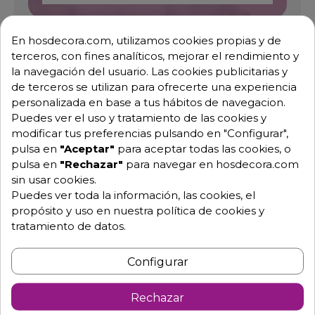
En hosdecora.com, utilizamos cookies propias y de
Pide tu presupuesto
terceros, con fines analíticos, mejorar el rendimiento y
la navegación del usuario. Las cookies publicitarias y
de terceros se utilizan para ofrecerte una experiencia
personalizada en base a tus hábitos de navegacion.
Puedes ver el uso y tratamiento de las cookies y
modificar tus preferencias pulsando en "Configurar",
pulsa en
"Aceptar"
para aceptar todas las cookies, o
pulsa en
"Rechazar"
para navegar en hosdecora.com
sin usar cookies.
Descripción
Detalles de producto
Puedes ver toda la información, las cookies, el
propósito y uso en nuestra política de cookies y
tratamiento de datos.
Envasadora de alimentos con bomba
de vacío Becker
Configurar
OPCIÓN A:
Medidas 38.8 x 51.9 x 38.9 Camara 32.8 x
38.5 x 16.2
Rechazar