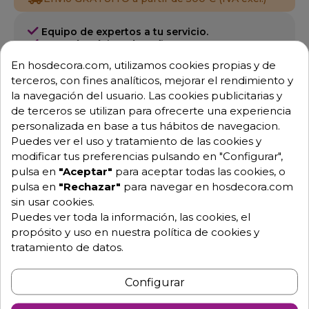
Equipo de expertos a tu servicio.
Garantía mínima de 1 año.
Pago 100% seguro.
En hosdecora.com, utilizamos cookies propias y de
Consulta tus dudas con nosotros.
terceros, con fines analíticos, mejorar el rendimiento y
la navegación del usuario. Las cookies publicitarias y
976 25 59 91
de terceros se utilizan para ofrecerte una experiencia
info@hosdecora.com
personalizada en base a tus hábitos de navegacion.
Hablemos
Puedes ver el uso y tratamiento de las cookies y
modificar tus preferencias pulsando en "Configurar",
pulsa en
"Aceptar"
para aceptar todas las cookies, o
pulsa en
"Rechazar"
para navegar en hosdecora.com
Pide tu presupuesto
sin usar cookies.
Puedes ver toda la información, las cookies, el
propósito y uso en nuestra política de cookies y
tratamiento de datos.
Configurar