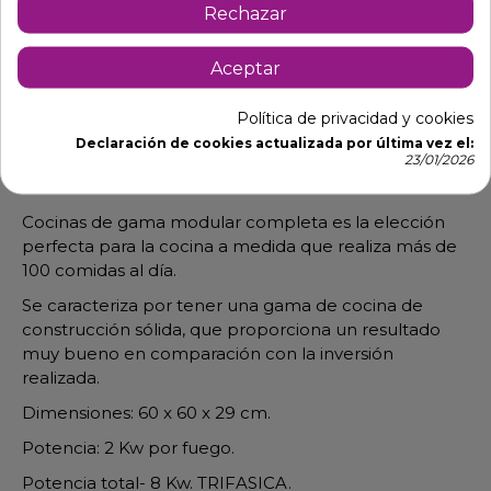
Rechazar
Descripción
Detalles de producto
Aceptar
Cocina para bar eléctrica de sobremesa con
Política de privacidad y cookies
protección termostática interna en cada placa.
Declaración de cookies actualizada por última vez el:
23/01/2026
Encimera superior prensada para un fácil
mantenimiento.
Cocinas de gama modular completa es la elección
perfecta para la cocina a medida que realiza más de
100 comidas al día.
Se caracteriza por tener una gama de cocina de
construcción sólida, que proporciona un resultado
muy bueno en comparación con la inversión
realizada.
Dimensiones: 60 x 60 x 29 cm.
Potencia: 2 Kw por fuego.
Potencia total- 8 Kw. TRIFASICA.