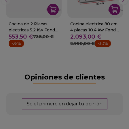
Cocina de 2 Placas
Cocina electrica 80 cm.
electricas 5.2 Kw Fondo
4 placas 10.4 Kw Fondo
553,50 €
2.093,00 €
60 cm 28-ELE-62EM
70 cm
738,00 €
2.990,00 €
-25%
-30%
Opiniones de clientes
Sé el primero en dejar tu opinión