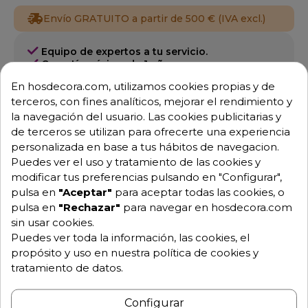
Envío GRATUITO a partir de 500 € (IVA excl.)
Equipo de expertos a tu servicio.
Garantía mínima de 1 año.
Pago 100% seguro.
En hosdecora.com, utilizamos cookies propias y de
Consulta tus dudas con nosotros.
terceros, con fines analíticos, mejorar el rendimiento y
la navegación del usuario. Las cookies publicitarias y
976 25 59 91
de terceros se utilizan para ofrecerte una experiencia
info@hosdecora.com
personalizada en base a tus hábitos de navegacion.
Hablemos
Puedes ver el uso y tratamiento de las cookies y
modificar tus preferencias pulsando en "Configurar",
pulsa en
"Aceptar"
para aceptar todas las cookies, o
pulsa en
"Rechazar"
para navegar en hosdecora.com
Pide tu presupuesto
sin usar cookies.
Puedes ver toda la información, las cookies, el
propósito y uso en nuestra política de cookies y
tratamiento de datos.
Configurar