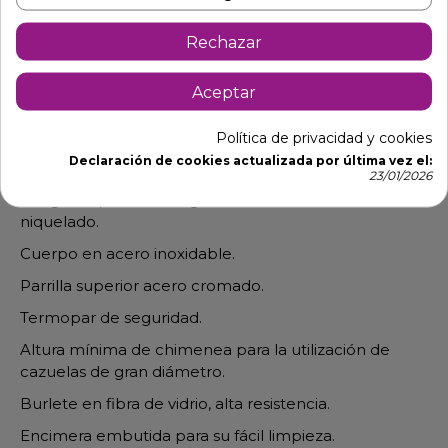
Rechazar
Descripción
Detalles de producto
Aceptar
Fogones de Gas con parrillas cromadas para espacios
Política de privacidad y cookies
reducidos como food truck y restaurantes con
Declaración de cookies actualizada por última vez el:
cocinas pequeñas.
23/01/2026
Fuegos superiores de gran rendimiento calorífico
niquelado.
Cuerpo en acero inoxidable.
Parrilla superior acero cromado.
Termopar de seguridad.
Altura mínima de chimenea para la utilización de
cazuelas de gran diámetro.
Burlete en fibra de vidrio, alta resistencia.
Encimera embutida para su fácil limpieza.