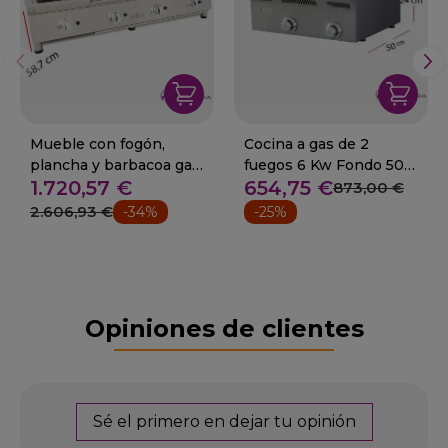
Mueble con fogón,
Cocina a gas de 2
plancha y barbacoa gas
fuegos 6 Kw Fondo 50
1.720,57 €
654,75 €
23.2 kw 11-4MB+
cm 28-ELE-62G
873,00 €
2.606,93 €
-34%
-25%
Opiniones de clientes
Sé el primero en dejar tu opinión