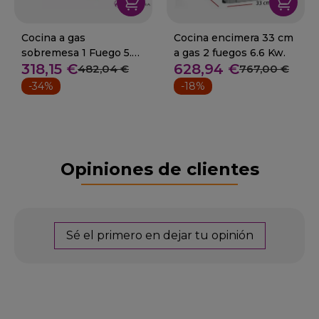
Cocina a gas
Cocina encimera 33 cm
sobremesa 1 Fuego 5.8
a gas 2 fuegos 6.6 Kw.
318,15 €
628,94 €
Kw 11-40CGN
482,04 €
767,00 €
-34%
-18%
Opiniones de clientes
Sé el primero en dejar tu opinión