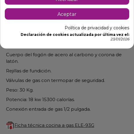
Aceptar
Descripción
Detalles de producto
Política de privacidad y cookies
Declaración de cookies actualizada por última vez el:
Cocina de hostelería de gas con 3 fogones de 6kW
23/01/2026
para restaurantes y cocinas de hostelería. ELE-93G
Cuerpo del fogón de acero al carbono y corona de
latón.
Rejillas de fundición.
Válvulas de gas con termopar de seguridad.
Peso: 30 Kg.
Potencia: 18 kw 15300 calorías.
Conexión entrada de gas 1/2 pulgada.
Ficha técnica cocina a gas ELE-93G