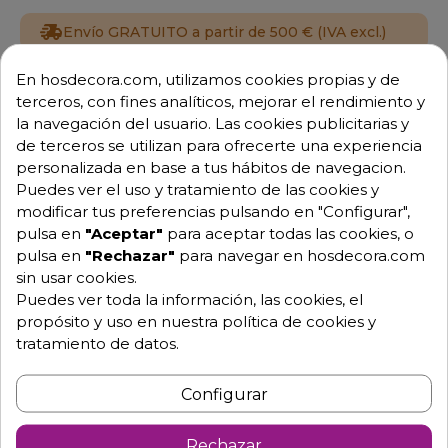
Envío GRATUITO a partir de 500 € (IVA excl.)
En hosdecora.com, utilizamos cookies propias y de
Equipo de expertos a tu servicio.
Garantía mínima de 1 año.
terceros, con fines analíticos, mejorar el rendimiento y
Pago 100% seguro.
la navegación del usuario. Las cookies publicitarias y
Consulta tus dudas con nosotros.
de terceros se utilizan para ofrecerte una experiencia
personalizada en base a tus hábitos de navegacion.
976 25 59 91
Puedes ver el uso y tratamiento de las cookies y
info@hosdecora.com
modificar tus preferencias pulsando en "Configurar",
Hablemos
pulsa en
"Aceptar"
para aceptar todas las cookies, o
pulsa en
"Rechazar"
para navegar en hosdecora.com
sin usar cookies.
Puedes ver toda la información, las cookies, el
Pide tu presupuesto
propósito y uso en nuestra política de cookies y
tratamiento de datos.
Configurar
Rechazar