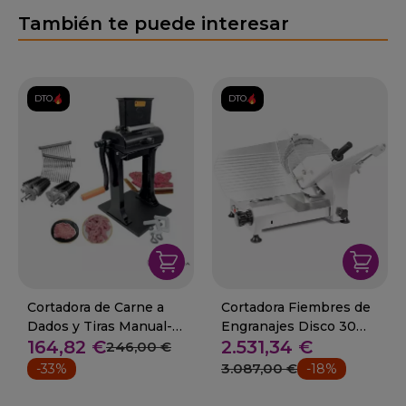
También te puede interesar
DTO.
DTO.
Cortadora de Carne a
Cortadora Fiembres de
Dados y Tiras Manual-
Engranajes Disco 30
164,82 €
2.531,34 €
07-SL-105
cm 250 W- 80-GGS-300
246,00 €
3.087,00 €
-33%
-18%