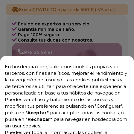
Envío GRATUITO a partir de 500 € (IVA excl.)
Equipo de expertos a tu servicio.
Garantía mínima de 1 año.
Pago 100% seguro.
Consulta tus dudas con nosotros.
976 25 59 91
info@hosdecora.com
En hosdecora.com, utilizamos cookies propias y de
Hablemos
terceros, con fines analíticos, mejorar el rendimiento y
la navegación del usuario. Las cookies publicitarias y
de terceros se utilizan para ofrecerte una experiencia
personalizada en base a tus hábitos de navegacion.
Pide tu presupuesto
Puedes ver el uso y tratamiento de las cookies y
modificar tus preferencias pulsando en "Configurar",
pulsa en
"Aceptar"
para aceptar todas las cookies, o
pulsa en
"Rechazar"
para navegar en hosdecora.com
sin usar cookies.
Puedes ver toda la información, las cookies, el