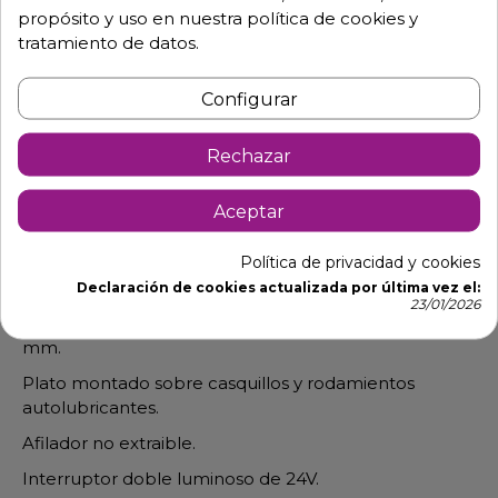
propósito y uso en nuestra política de cookies y
tratamiento de datos.
Descripción
Detalles de producto
Configurar
Máquina cortadora de fiambre profesional fabricada
Rechazar
en aleación especial de aluminio anodizado, higiénico
y anticorrosivo.
Aceptar
Equipado con anillo protector de cuchilla, bloqueo
de carro y extractor de cuchilla.
Política de privacidad y cookies
Motor ventilado de gran potencia.
Declaración de cookies actualizada por última vez el:
23/01/2026
Regulación decimal del espesor de corte de 0 a 16
mm.
Plato montado sobre casquillos y rodamientos
autolubricantes.
Afilador no extraible.
Interruptor doble luminoso de 24V.