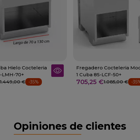
a Hielo Cocteleria
Fregadero Cocteleria Mo
5-LMH-70+
1 Cuba 85-LCF-50+
705,25 €
1.449,00 €
1.085,00 €
-35%
-35
Opiniones de clientes