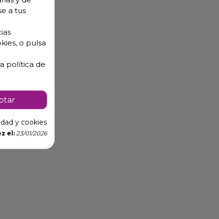
se a tus
ias
kies, o pulsa
a política de
ptar
cidad y cookies
z el:
23/01/2026