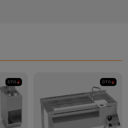
DTO.
DTO.