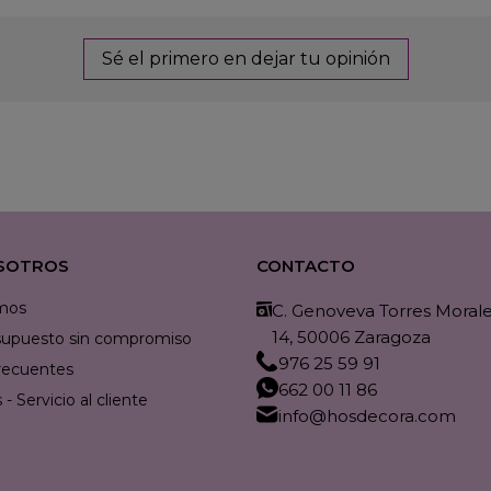
Sé el primero en dejar tu opinión
SOTROS
CONTACTO
mos
C. Genoveva Torres Morales
14, 50006 Zaragoza
resupuesto sin compromiso
976 25 59 91
recuentes
662 00 11 86
- Servicio al cliente
info@hosdecora.com