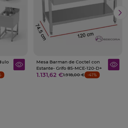
dulo
Mesa Barman de Coctel con
Estante- Grifo 85-MCE-120-D+
1.131,62 €
1.918,00 €
%
-41%