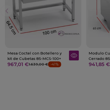
Mesa Coctel con Botellero y
Modulo Cub
kit de Cubetas 85-MCS-100+
Cerrado 8
967,01 €
941,85 €
1.639,00 €
-41%