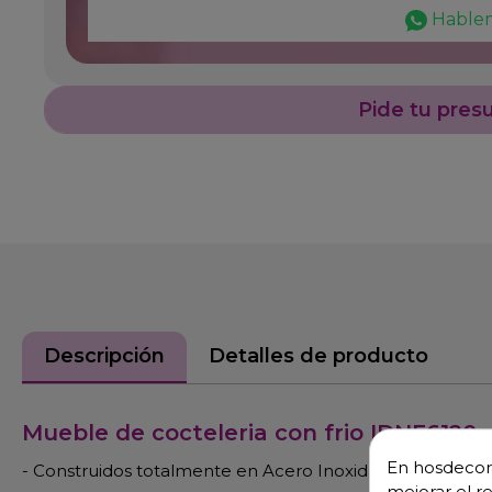
Hable
Pide tu pres
Descripción
Detalles de producto
Mueble de cocteleria con frio IDNF6120
En hosdecora
- Construidos totalmente en Acero Inoxidable AISI 304 
mejorar el r