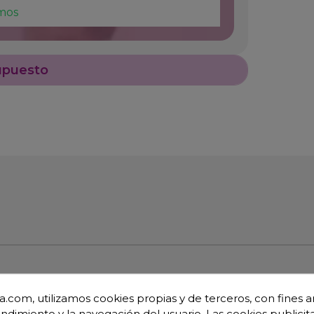
mos
upuesto
.com, utilizamos cookies propias y de terceros, con fines an
18/10 satinado, excepto omegas.
endimiento y la navegación del usuario. Las cookies publicita