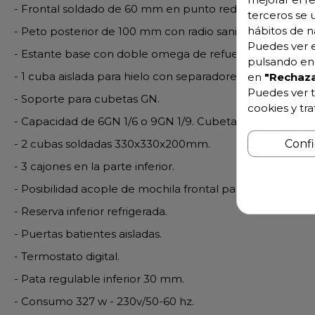
- Frontal soldado de 60 mm en punto redondo.
terceros se 
hábitos de n
- Peto posterior de 100 mm con radio sanitario.
Puedes ver e
- Estante base con doble omega de refuerzo.
pulsando en 
- 1 cuba aislada para hielo con separadores intermedios 
en
"Rechaza
Puedes ver t
- Soporte para cubetas GN.
cookies y tr
- Capacidad de 6GN 1/6 o 9GN 1/9. Cubetas no incluidas.
- 2 cubas soldadas 330x330x200mm.
Conf
- 3 cajones en la parte inferior.
- Posibilidad acople de mochila frontal para botellas y ba
- Reserva inferior refrigerada.
- Puertas batientes aisladas.
- Termostato digital.
- Pata regulable inferior 30 mm.
- Consumo 327 w - 230v/50-60 hz.