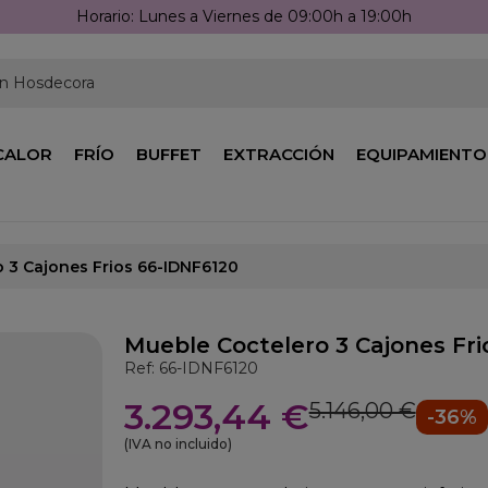
Llámanos: 976 25 59 91
en Hosdecora
CALOR
FRÍO
BUFFET
EXTRACCIÓN
EQUIPAMIENTO
 3 Cajones Frios 66-IDNF6120
Mueble Coctelero 3 Cajones Fri
Ref: 66-IDNF6120
3.293,44 €
5.146,00 €
-36%
(IVA no incluido)