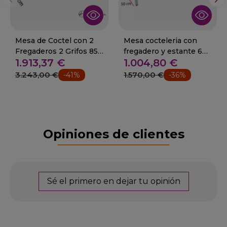
Mesa de Coctel con 2
Mesa cocteleria con
Fregaderos 2 Grifos 85-
fregadero y estante 66-
1.913,37 €
1.004,80 €
MCE-200+
IDM89012+
3.243,00 €
1.570,00 €
-41%
-36%
Opiniones de clientes
Sé el primero en dejar tu opinión