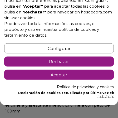
modificar tus preferencias pulsando en "Configurar",
pulsa en
"Aceptar"
para aceptar todas las cookies, o
Pide tu presupuesto
pulsa en
"Rechazar"
para navegar en hosdecora.com
sin usar cookies.
Puedes ver toda la información, las cookies, el
propósito y uso en nuestra política de cookies y
tratamiento de datos.
Configurar
Rechazar
Descripción
Detalles de producto
Aceptar
Mueble para coctelería simple
Política de privacidad y cookies
- Fabricado en acero inox. AISI 304 18/8, satinado.
Declaración de cookies actualizada por última vez el:
23/01/2026
- Estructura robusta de acero inoxidable soldada a la
encimera y al estante inferior. Encimera con peto de
100mm.