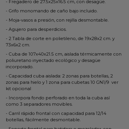
- Fregadero de 27.5x25x16.5 cm, con desagüe.
- Grifo monomando de caño bajo incluido.
- Moja-vasos a presión, con rejilla desmontable.
- Agujero para desperdicios.
- 2 Tabla de corte en polietileno, de 19x28x2 cm. y
73x6x2 cm.
- Cuba de 107x40x21.5 cm, aislada térmicamente con
poliuretano inyectado ecológico y desagüe
incorporado.
- Capacidad cuba aislada: 2 zonas para botellas, 2
zonas para hielo y 1 zona para cubetas 10 GN1/9 ver
kit opcional
- Incorpora fondo perforado en toda la cuba así
como 3 separadores movibles.
- Carril rápido frontal con capacidad para 12/14
botellas, fácilmente desmontable.
- Soporte frontal para batidora o mezclador, con