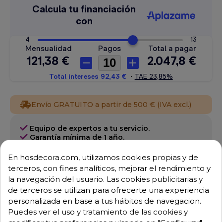
Envío GRATUITO a partir de 500 € (IVA excl.)
Equipo de expertos a tu servicio.
Garantía mínima de 1 año.
Pago 100% seguro.
Consulta tus dudas con nosotros.
En hosdecora.com, utilizamos cookies propias y de
terceros, con fines analíticos, mejorar el rendimiento y
976 25 59 91
la navegación del usuario. Las cookies publicitarias y
info@hosdecora.com
de terceros se utilizan para ofrecerte una experiencia
personalizada en base a tus hábitos de navegacion.
Hablemos
Puedes ver el uso y tratamiento de las cookies y