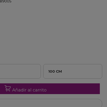
M89005
100 CM
Añadir al carrito