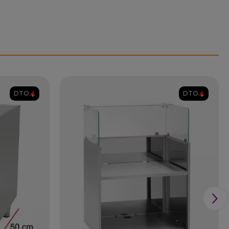
DTO.
DTO.