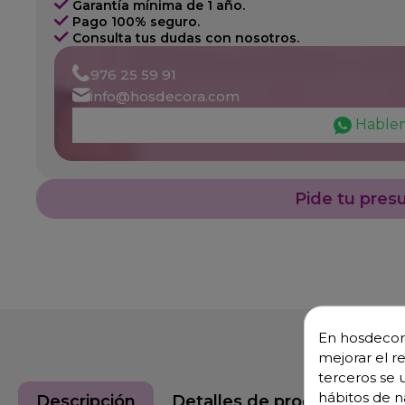
Garantía mínima de 1 año.
Pago 100% seguro.
Consulta tus dudas con nosotros.
976 25 59 91
info@hosdecora.com
Hable
Pide tu pres
En hosdecora
mejorar el r
terceros se 
hábitos de n
Descripción
Detalles de producto