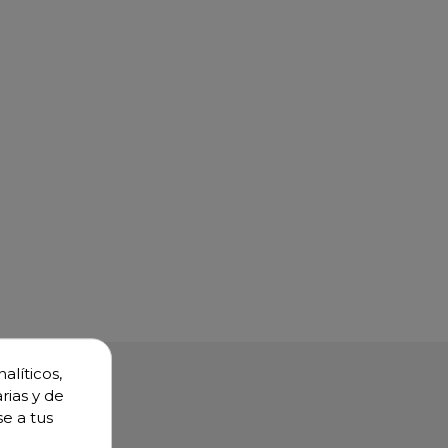
alíticos,
rias y de
se a tus