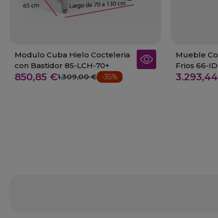
Modulo Cuba Hielo Cocteleria
Mueble Coc
con Bastidor 85-LCH-70+
Frios 66-I
850,85 €
3.293,4
1.309,00 €
-35%