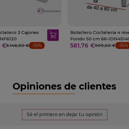
telero 3 Cajones
Botellero Cocteleria 4 niv
DNF6120
Fondo 50 cm 66-IDN4514
4 €
581,76 €
5.146,00 €
909,00 €
-36%
-36%
Opiniones de clientes
Sé el primero en dejar tu opinión