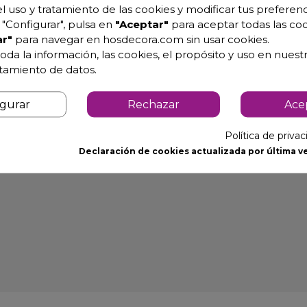
l uso y tratamiento de las cookies y modificar tus preferenc
"Configurar", pulsa en
"Aceptar"
para aceptar todas las coo
r"
para navegar en hosdecora.com sin usar cookies.
e y peto
oda la información, las cookies, el propósito y uso en nuestr
GN 1/9.
atamiento de datos.
GN 1/9.
igurar
Rechazar
Ace
7GN 1/9.
10 satinado.
Política de priva
Declaración de cookies actualizada por última ve