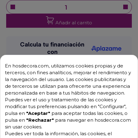
Añadir al carrito
En hosdecora.com, utilizamos cookies propias y de
terceros, con fines analíticos, mejorar el rendimiento y
la navegación del usuario. Las cookies publicitarias y
de terceros se utilizan para ofrecerte una experiencia
personalizada en base a tus hábitos de navegacion.
Puedes ver el uso y tratamiento de las cookies y
(0)
Déjanos tu opinión
modificar tus preferencias pulsando en "Configurar",
pulsa en
"Aceptar"
para aceptar todas las cookies, o
pulsa en
"Rechazar"
para navegar en hosdecora.com
sin usar cookies.
Envío GRATUITO a partir de 500 € (IVA excl.)
Puedes ver toda la información, las cookies, el