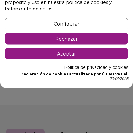
propósito y uso en nuestra política de cookies y
Equipo de expertos a tu servicio.
tratamiento de datos.
Garantía mínima de 1 año.
Pago 100% seguro.
Consulta tus dudas con nosotros.
Configurar
976 25 59 91
Rechazar
info@hosdecora.com
Hablemos
Aceptar
Política de privacidad y cookies
Pide tu presupuesto
Declaración de cookies actualizada por última vez el:
23/01/2026