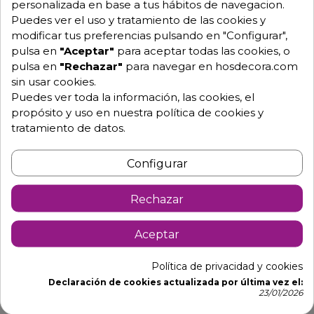
personalizada en base a tus hábitos de navegacion.
Puedes ver el uso y tratamiento de las cookies y
modificar tus preferencias pulsando en "Configurar",
pulsa en
"Aceptar"
para aceptar todas las cookies, o
pulsa en
"Rechazar"
para navegar en hosdecora.com
sin usar cookies.
Puedes ver toda la información, las cookies, el
propósito y uso en nuestra política de cookies y
tratamiento de datos.
Descripción
Detalles de producto
Configurar
Vitrina sobremostrador para sushi
SK6SP
Rechazar
Otras medidas disponibles:
Aceptar
- Largo 132 x ancho 39.5 x alto 27 cm. 6 Platos.
- Largo 168 x ancho 39.5 x alto 27 cm. 8 Platos.
Política de privacidad y cookies
Declaración de cookies actualizada por última vez el:
Vitrina de tapas Sushi Shark de Sayl está provista de
23/01/2026
detalles que marcan una gran diferencia respecto al