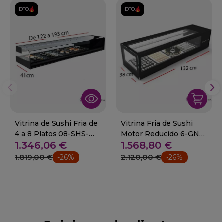
DTO.
DTO.
Vitrina de Sushi Fria de
Vitrina Fria de Sushi
4 a 8 Platos 08-SHS-
Motor Reducido 6-GN
1.346,06 €
1.568,80 €
120i+
1/3 51-VTLG6S
1.819,00 €
2.120,00 €
-26%
-26%