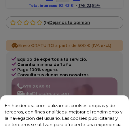
(0)
Déjanos tu opinión
Envío GRATUITO a partir de 500 € (IVA excl.)
Equipo de expertos a tu servicio.
Garantía mínima de 1 año.
Pago 100% seguro.
Consulta tus dudas con nosotros.
976 25 59 91
info@hosdecora.com
Hablemos
En hosdecora.com, utilizamos cookies propias y de
terceros, con fines analíticos, mejorar el rendimiento y
la navegación del usuario. Las cookies publicitarias y
de terceros se utilizan para ofrecerte una experiencia
Pide tu presupuesto