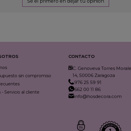
Sé el primero en dejar tu opinión
SOTROS
CONTACTO
mos
C. Genoveva Torres Morales
14, 50006 Zaragoza
resupuesto sin compromiso
976 25 59 91
recuentes
662 00 11 86
- Servicio al cliente
info@hosdecora.com