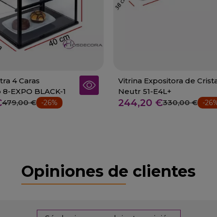
tra 4 Caras
Vitrina Expositora de Crist
o 8-EXPO BLACK-1
Neutr 51-E4L+
€
244,20 €
479,00 €
330,00 €
-26%
-26
Opiniones de clientes