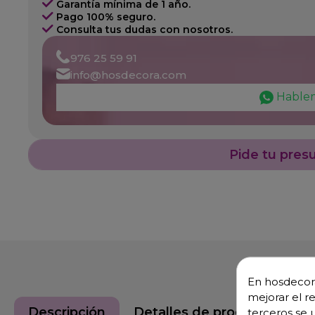
Garantía mínima de 1 año.
Pago 100% seguro.
Consulta tus dudas con nosotros.
976 25 59 91
info@hosdecora.com
Hable
Pide tu pres
En hosdecora
mejorar el r
Descripción
Detalles de producto
terceros se 