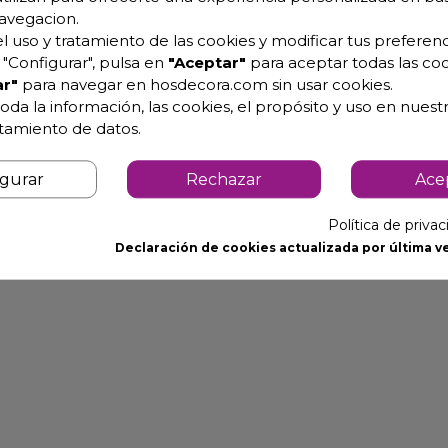
avegacion.
l uso y tratamiento de las cookies y modificar tus preferenc
"Configurar", pulsa en
"Aceptar"
para aceptar todas las coo
r"
para navegar en hosdecora.com sin usar cookies.
r como encimera si se desea. Anchura 27 cm.
oda la información, las cookies, el propósito y uso en nuestr
r higiene y facilidad de limpieza.
atamiento de datos.
igurar
Rechazar
Ace
Política de priva
Declaración de cookies actualizada por última ve