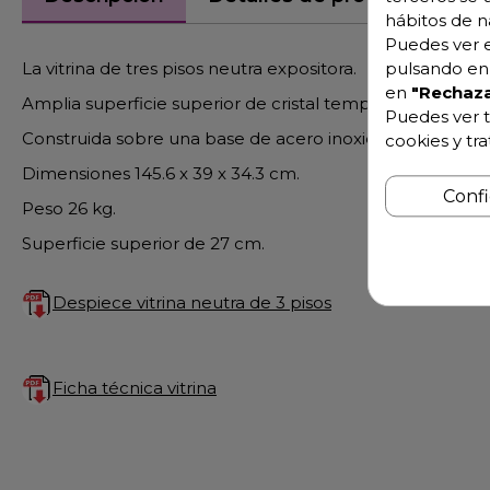
hábitos de n
Puedes ver e
La vitrina de tres pisos neutra expositora.
pulsando en 
en
"Rechaza
Amplia superficie superior de cristal templado para usa
Puedes ver t
Construida sobre una base de acero inoxidable para mayo
cookies y tr
Dimensiones 145.6 x 39 x 34.3 cm.
Conf
Peso 26 kg.
Superficie superior de 27 cm.
Despiece vitrina neutra de 3 pisos
Ficha técnica vitrina