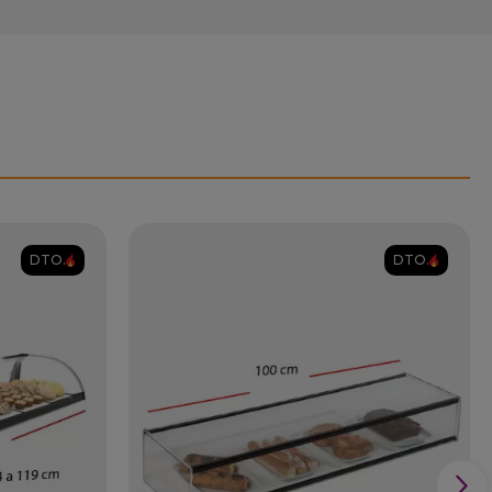
DTO.
DTO.