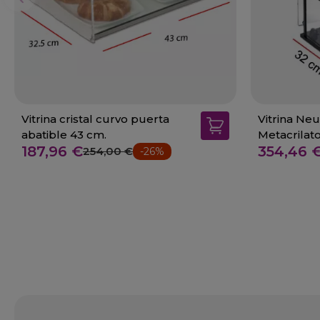
Vitrina cristal curvo puerta
Vitrina Neu
abatible 43 cm.
Metacrilat
187,96 €
354,46 
254,00 €
-26%