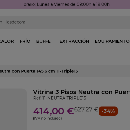
Horario: Lunes a Viernes de 09:00h a 19:00h
en Hosdecora
CALOR
FRÍO
BUFFET
EXTRACCIÓN
EQUIPAMIENTO
Neutra con Puerta 145.6 cm 11-Triple15
Vitrina 3 Pisos Neutra con Puert
Ref: 11-NEUTRA TRIPLE15+
414,00 €
627,27 €
-34%
(IVA no incluido)