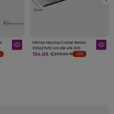
al
Vitrina Neutra Cristal Recto
100x27x15 cm 08-VR-100
154,66 €
209,00 €
%
-26%