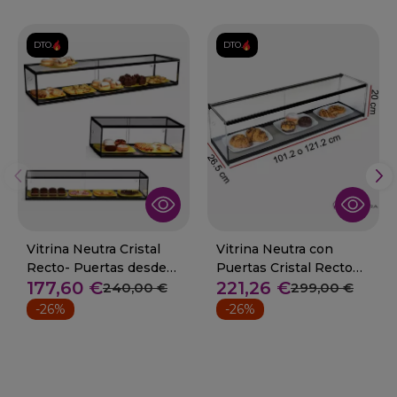
DTO.
DTO.
Vitrina Neutra Cristal
Vitrina Neutra con
Recto- Puertas desde
Puertas Cristal Recto
177,60 €
221,26 €
55.5 a 120 cm.
08-VRP+
240,00 €
299,00 €
-26%
-26%