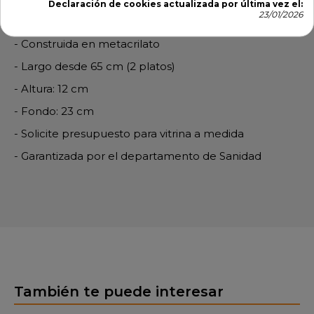
Declaración de cookies actualizada por última vez el:
vitrina neutra con garantía de Sanidad. Fabricada a la
23/01/2026
medida
- Construida en metacrilato
- Largo desde 65 cm (2 platos)
- Altura: 12 cm
- Fondo: 23 cm
- Solicite presupuesto para vitrina a medida
- Garantizada por el departamento de Sanidad
También te puede interesar